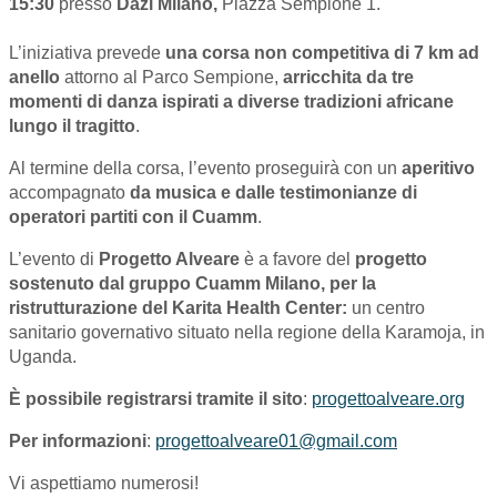
15:30
presso
Dazi Milano,
Piazza Sempione 1.
L’iniziativa prevede
una corsa non competitiva di 7 km ad
anello
attorno al Parco Sempione,
arricchita da tre
momenti di danza ispirati a diverse tradizioni africane
lungo il tragitto
.
Al termine della corsa, l’evento proseguirà con un
aperitivo
accompagnato
da musica e dalle testimonianze di
operatori partiti con il Cuamm
.
L’evento di
Progetto Alveare
è a favore del
progetto
sostenuto dal gruppo Cuamm Milano, per la
ristrutturazione del Karita Health Center:
un centro
sanitario governativo situato nella regione della Karamoja, in
Uganda.
È possibile registrarsi tramite il sito
:
progettoalveare.org
Per informazioni
:
progettoalveare01@gmail.com
Vi aspettiamo numerosi!