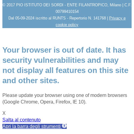
© 2017 PIO ISTITUTO DEI SORDI - ENTE FILANTROPICO, Milano | C.F.
00799410154
Dal 05-09-2024 iscritto al RUNTS - Repertorio N. 141768 |
Privacy e
cookie policy
Your browser is out of date. It has
security vulnerabilities and may
not display all features on this site
and other sites.
Please update your browser using one of modern browsers
(Google Chrome, Opera, Firefox, IE 10).
X
Salta al contenuto
Apri la barra degli strumenti