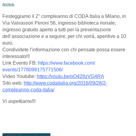
Archivio
Festeggiamo il 2° compleanno di CODA Italia a Milano, in
Via Valvassori Peroni 56, ingresso biblioteca rionale,
ingresso gratuito aperto a tutti per la presentazione
dell’associazione e a seguire, per chi vorrà, aperitivo a 10
euro.
Condividete l’informazione con chi pensate possa essere
interessato!!!
Link Evento FB:
https://www.facebook.com/
events/1778098175771506/
Video Youtube:
https://youtu.be/
oO428zVG4RA
Sito web:
http://www.codaitalia.org/
2016/09/28/
2-
compleanno-coda-italia/
Vi aspettiamo!!!
Condividi questo post: