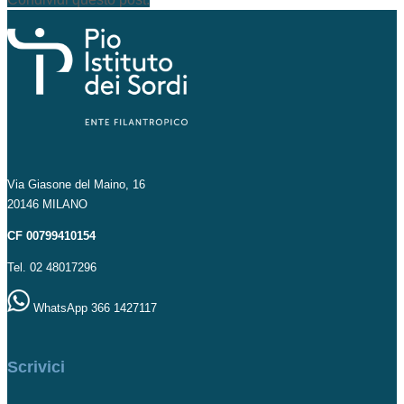
Via Giasone del Maino, 16
20146 MILANO
CF 00799410154
Tel. 02 48017296
WhatsApp 366 1427117
Scrivici