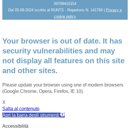
00799410154
Dal 05-09-2024 iscritto al RUNTS - Repertorio N. 141768 |
Privacy e
cookie policy
Your browser is out of date. It has
security vulnerabilities and may
not display all features on this site
and other sites.
Please update your browser using one of modern browsers
(Google Chrome, Opera, Firefox, IE 10).
X
Salta al contenuto
Apri la barra degli strumenti
Accessibilità