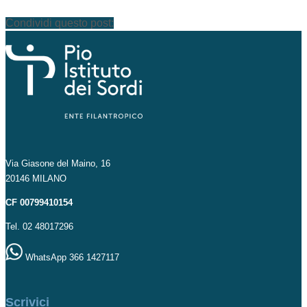
Condividi questo post:
Via Giasone del Maino, 16
20146 MILANO
CF 00799410154
Tel. 02 48017296
WhatsApp 366 1427117
Scrivici