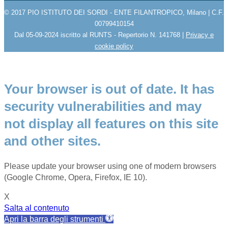
© 2017 PIO ISTITUTO DEI SORDI - ENTE FILANTROPICO, Milano | C.F.
00799410154
Dal 05-09-2024 iscritto al RUNTS - Repertorio N. 141768 |
Privacy e
cookie policy
Your browser is out of date. It has
security vulnerabilities and may
not display all features on this site
and other sites.
Please update your browser using one of modern browsers
(Google Chrome, Opera, Firefox, IE 10).
X
Salta al contenuto
Apri la barra degli strumenti