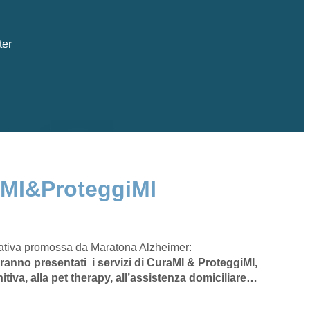
ter
aMI&ProteggiMI
iziativa promossa da Maratona Alzheimer:
rranno presentati i servizi di CuraMI & ProteggiMI,
itiva, alla pet therapy, all’assistenza domiciliare…