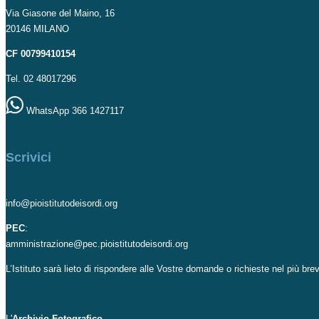
Via Giasone del Maino, 16
20146 MILANO
CF 00799410154
Tel. 02 48017296
WhatsApp 366 1427117
Scrivici
info@pioistitutodeisordi.org
PEC
:
amministrazione@pec.pioistitutodeisordi.org
L’Istituto sarà lieto di rispondere alle Vostre domande o richieste nel più br
L'
Archivio Fotografico