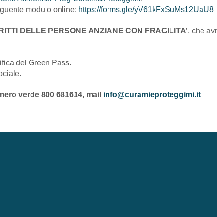
 seguente modulo online:
https://forms.gle/yV61kFxSuMs12UaU8
i DIRITTI DELLE PERSONE ANZIANE CON FRAGILITA
’, che av
rifica del Green Pass.
ociale.
ero verde 800 681614, mail
info@curamieproteggimi.it