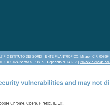
17 PIO ISTITUTO DEI SORDI - ENTE FILANTROPICO, Milano | C.F. 007994
l 05-09-2024 iscritto al RUNTS - Repertorio N. 141768 |
Privacy e cookie pol
ecurity vulnerabilities and may not di
ogle Chrome, Opera, Firefox, IE 10).