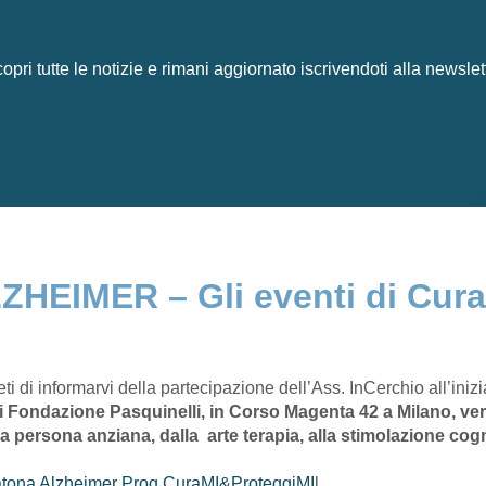
opri tutte le notizie e rimani aggiornato iscrivendoti alla newslet
HEIMER – Gli eventi di Cur
ti di informarvi della partecipazione dell’Ass. InCerchio all’in
 di Fondazione Pasquinelli, in Corso Magenta 42 a Milano, ve
la persona anziana, dalla arte terapia, alla stimolazione cogn
atona Alzheimer Prog CuraMI&ProteggiMI
l