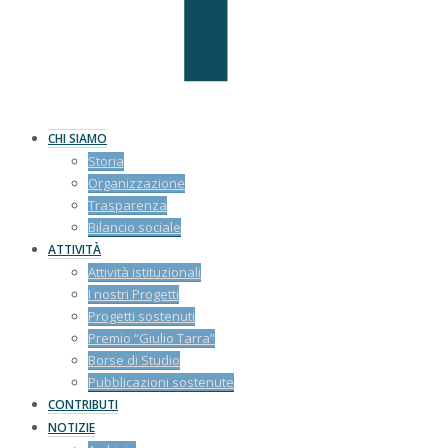
CHI SIAMO
Storia
Organizzazione
Trasparenza
Bilancio sociale
ATTIVITÀ
Attività istituzionali
I nostri Progetti
Progetti sostenuti
Premio “Giulio Tarra”
Borse di Studio
Pubblicazioni sostenute
CONTRIBUTI
NOTIZIE