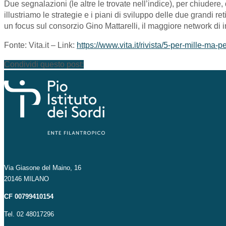
Due segnalazioni (le altre le trovate nell’indice), per chiudere
illustriamo le strategie e i piani di sviluppo delle due grandi ret
un focus sul consorzio Gino Mattarelli, il maggiore network di
Fonte: Vita.it – Link:
https://www.vita.it/rivista/5-per-mille-ma-p
Condividi questo post:
Via Giasone del Maino, 16
20146 MILANO
CF 00799410154
Tel. 02 48017296