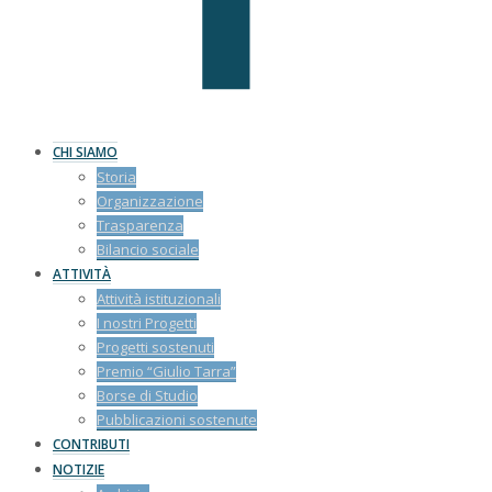
CHI SIAMO
Storia
Organizzazione
Trasparenza
Bilancio sociale
ATTIVITÀ
Attività istituzionali
I nostri Progetti
Progetti sostenuti
Premio “Giulio Tarra”
Borse di Studio
Pubblicazioni sostenute
CONTRIBUTI
NOTIZIE