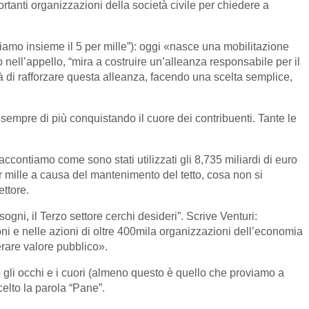
tanti organizzazioni della società civile per chiedere a
ndiamo insieme il 5 per mille”): oggi «nasce una mobilitazione
ll’appello, “mira a costruire un’alleanza responsabile per il
nità di rafforzare questa alleanza, facendo una scelta semplice,
 sempre di più conquistando il cuore dei contribuenti. Tante le
raccontiamo come sono stati utilizzati gli 8,735 miliardi di euro
per mille a causa del mantenimento del tetto, cosa non si
ettore.
isogni, il Terzo settore cerchi desideri”. Scrive Venturi:
oni e nelle azioni di oltre 400mila organizzazioni dell’economia
erare valore pubblico».
gli occhi e i cuori (almeno questo è quello che proviamo a
celto la parola “Pane”.