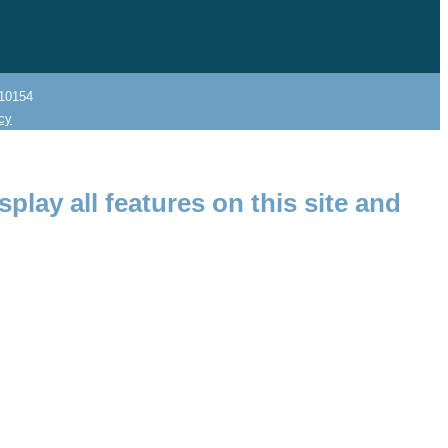
10154
icy
splay all features on this site and