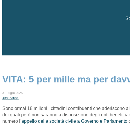
Sc
VITA: 5 per mille ma per dav
31 Luglio 2025
Altre notizie
Sono ormai 18 milioni i cittadini contribuenti che aderiscono al
dei quali però non saranno a disposizione degli enti beneficiari
numero l’
appello della società civile a Governo e Parlamento
c