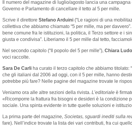
Il numero del magazine di luglio/agosto lancia una campagna di
Governo e Parlamento di cancellare il tetto al 5 per mille.
Scrive il direttore
Stefano Arduini
(“Le ragioni di una mobilita
collettiva che abbiamo chiamato “5 per mille, ma per davvero”
bene comune fra le istituzioni, la politica, il Terzo settore e i
giusta e condivisa”. Liberiamo il 5 per mille dal tetto, facciamo
Nel secondo capitolo (“Il popolo del 5 per mille”),
Chiara Ludo
voci raccolte.
Sara De Carli
ha curato il terzo capitolo che abbiamo titolato: “
che gli italiani dal 2006 ad oggi, con il 5 per mille, hanno dest
potrebbe più fare? Nelle pagine del magazine trovate le rispost
Veniamo ora alle altre sezioni della rivista.
L’editoriale
è firmat
«Ricomporre la frattura fra bisogni e desideri è la condizione 
sociale. Una spinta evidente in tutte quelle soluzioni e istit
La prima parte del magazine,
Societas, sguardi inediti sulla re
fare). Nell’indice trovate la lista dei vari contributi, fra cui quell