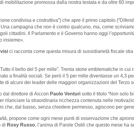
 mobilitazione promossa dalla nostra testata e da oltre 60 impor
zione condivisa e costruttiva”) che apre il primo capitolo (“Dife
. Una campagna che non è contro qualcuno, ma, come scriviamo ne
 singoli cittadini. Il Parlamento e il Governo hanno oggi l’opportu
lo insieme».
visi
ci racconta come questa misura di sussidiarietà fiscale stia
Tutto il bello del 5 per mille”. Trenta storie emblematiche in cui 
inato a finalità sociali. Se però il 5 per mille diventasse un 4,3 
e di alcuni dei leader delle maggiori organizzazioni del Terzo s
o dal direttore di Aiccon
Paolo Venturi
sotto il titolo “Non solo b
per rilanciare la straordinaria ricchezza contenuta nelle motivazi
uzioni che, dal basso, senza chiedere permesso, agiscono per gen
altà
, propone come ogni mese punti di osservazione che aprono 
o di
Rosy Russo
, l’anima di Parole Ostili che questo mese ha s