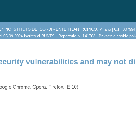
17 PIO ISTITUTO DEI SORDI - ENTE FILANTROPICO, Milano | C.F. 007994
l 05-09-2024 iscritto al RUNTS - Repertorio N. 141768 |
Privacy e cookie pol
ecurity vulnerabilities and may not di
ogle Chrome, Opera, Firefox, IE 10).