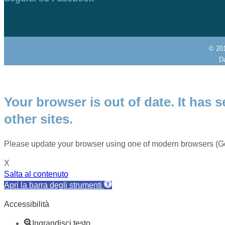
© 20
Da
Your browser is out of date. It has s
other sites.
Please update your browser using one of modern browsers (Go
X
Salta al contenuto
Apri la barra degli strumenti
Accessibilità
Ingrandisci testo