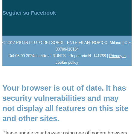
Seguici su Facebook
© 2017 PIO ISTITUTO DEI SORDI - ENTE FILANTROPICO, Milano | C.F.
00799410154
Dal 05-09-2024 iscritto al RUNTS - Repertorio N. 141768 |
Privacy e
cookie policy
Your browser is out of date. It has
security vulnerabilities and may
not display all features on this site
and other sites.
Please update your browser using one of modern browsers