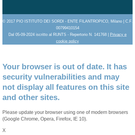
© 2017 PIO ISTITUTO DEI SORDI - ENTE FILANTROPICO, Milano | C.F.
00799410154
Dal 05-09-2024 iscritto al RUNTS - Repertorio N. 141768 |
Privacy e
cookie policy
Your browser is out of date. It has
security vulnerabilities and may
not display all features on this site
and other sites.
Please update your browser using one of modern browsers
(Google Chrome, Opera, Firefox, IE 10).
X