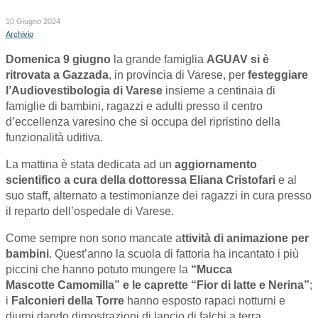
10 Giugno 2024
Archivio
Domenica 9 giugno
la grande famiglia
AGUAV si è
ritrovata a Gazzada
, in provincia di Varese, per
festeggiare
l’Audiovestibologia di Varese
insieme a centinaia di
famiglie di bambini, ragazzi e adulti presso il centro
d’eccellenza varesino che si occupa del ripristino della
funzionalità uditiva.
La mattina è stata dedicata ad un
aggiornamento
scientifico a cura della dottoressa Eliana Cristofari
e al
suo staff, alternato a testimonianze dei ragazzi in cura presso
il reparto dell’ospedale di Varese.
Come sempre non sono mancate a
ttività di animazione per
bambini
. Quest’anno la scuola di fattoria ha incantato i più
piccini che hanno potuto mungere la
“Mucca
Mascotte
Camomilla” e le caprette “Fior di latte e Nerina”
;
i
Falconieri della Torre
hanno esposto rapaci notturni e
diurni dando dimostrazioni di lancio di falchi a terra.