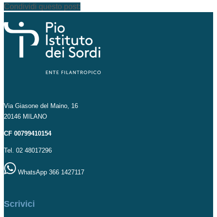
Condividi questo post:
Via Giasone del Maino, 16
20146 MILANO
CF 00799410154
Tel. 02 48017296
WhatsApp 366 1427117
Scrivici