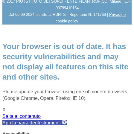
© 2017 PIO ISTITUTO DEI SORDI - ENTE FILANTROPICO, Milano | C.F.
00799410154
Dal 05-09-2024 iscritto al RUNTS - Repertorio N. 141768 |
Privacy e
cookie policy
Your browser is out of date. It has
security vulnerabilities and may
not display all features on this site
and other sites.
Please update your browser using one of modern browsers
(Google Chrome, Opera, Firefox, IE 10).
X
Salta al contenuto
Apri la barra degli strumenti