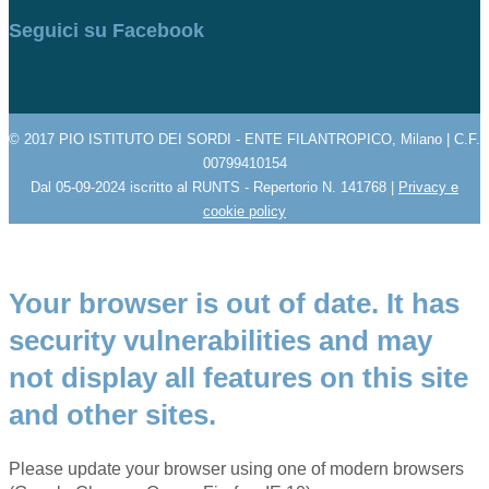
Seguici su Facebook
© 2017 PIO ISTITUTO DEI SORDI - ENTE FILANTROPICO, Milano | C.F.
00799410154
Dal 05-09-2024 iscritto al RUNTS - Repertorio N. 141768 |
Privacy e
cookie policy
Your browser is out of date. It has
security vulnerabilities and may
not display all features on this site
and other sites.
Please update your browser using one of modern browsers