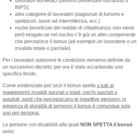
lavoratori domestici (devono presentare domanda a
INPS);
altre categorie di lavoratori (stagionali di turismo e
spettacoli, lavori ad intermittenza, ecc.)
nuclei beneficiari del reddito di cittadinanza; non viene
però erogato se nel nucleo c’è già un altro componente
che percepisce il bonus (ad esempio un lavoratore o un
invalido totale o parziale).
Per i lavoratori autonomi le condizioni verranno definite da
un successivo decreto; per ora è stato accantonato uno
specifico fondo.
Come evidenziato poc’anzi il bonus spetta
a tutti ai
maggiorenni invalidi parziali o totali, ciechi parziali o
assoluti, sordi che percepiscano le rispettive pensioni; in
presenza di pluralità di pensioni il bonus è comunque solo
uno per persona.
Le persone con disabilità alle quali
NON SPETTA il bonus
sono: