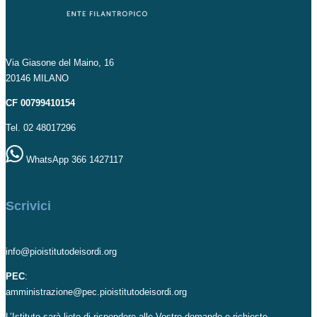
Via Giasone del Maino, 16
20146 MILANO
CF 00799410154
Tel. 02 48017296
WhatsApp 366 1427117
Scrivici
info@pioistitutodeisordi.org
PEC
:
amministrazione@pec.pioistitutodeisordi.org
L’Istituto sarà lieto di rispondere alle Vostre domande o richieste