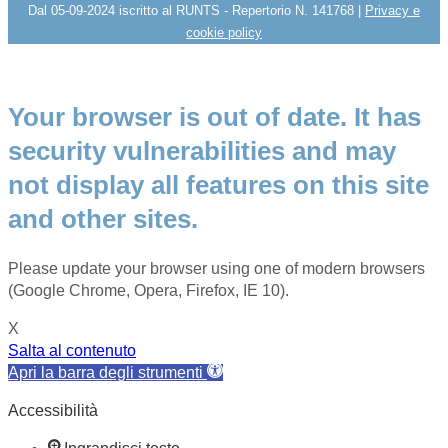
Dal 05-09-2024 iscritto al RUNTS - Repertorio N. 141768 |
Privacy e
cookie policy
Your browser is out of date. It has
security vulnerabilities and may
not display all features on this site
and other sites.
Please update your browser using one of modern browsers
(Google Chrome, Opera, Firefox, IE 10).
X
Salta al contenuto
Apri la barra degli strumenti
Accessibilità