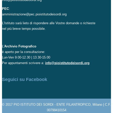
PEC
:
amministrazione@pec.pioistitutodeisordi.org
L’Istituto sarà lieto di rispondere alle Vostre domande o richieste
nel più breve tempo possibile.
L'
Archivio Fotografico
è aperto per la consultazione:
Lun-Ven 9.00-12.30 | 13.30-15.00
Per appuntamenti scrivere a:
info@pioistitutodeisordi.org
Seguici su Facebook
© 2017 PIO ISTITUTO DEI SORDI - ENTE FILANTROPICO, Milano | C.F.
00799410154