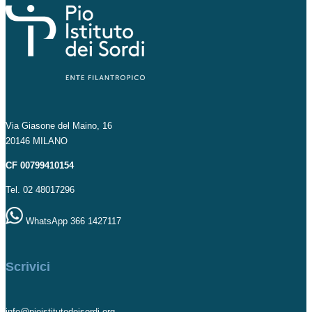
Via Giasone del Maino, 16
20146 MILANO
CF 00799410154
Tel. 02 48017296
WhatsApp 366 1427117
Scrivici
info@pioistitutodeisordi.org