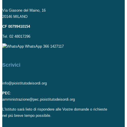
Via Giasone del Maino, 16
20146 MILANO
CF 00799410154
Tel. 02 48017296
WhatsApp 366 1427117
Scrivici
info@pioistitutodeisordi.org
PEC
:
amministrazione@pec.pioistitutodeisordi.org
L’Istituto sarà lieto di rispondere alle Vostre domande o richieste
nel più breve tempo possibile.