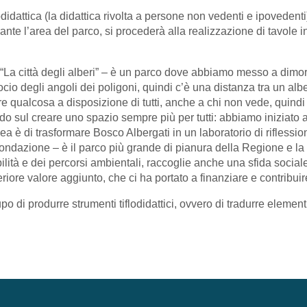
didattica (la didattica rivolta a persone non vedenti e ipovedenti) 
rante l’area del parco, si procederà alla realizzazione di tavole in 
“La città degli alberi” – è un parco dove abbiamo messo a dimor
cio degli angoli dei poligoni, quindi c’è una distanza tra un alber
qualcosa a disposizione di tutti, anche a chi non vede, quindi a
 sul creare uno spazio sempre più per tutti: abbiamo iniziato a p
dea è di trasformare Bosco Albergati in un laboratorio di rifless
Fondazione – è il parco più grande di pianura della Regione e la
ilità e dei percorsi ambientali, raccoglie anche una sfida sociale:
eriore valore aggiunto, che ci ha portato a finanziare e contribu
po di produrre strumenti tiflodidattici, ovvero di tradurre eleme