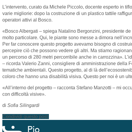
L’intervento, curato da Michele Piccolo, docente esperto in tiflo
varie migliorie: dopo la costruzione di un plastico tattile raffigu
operatori attivi al Bosco.
«Bosco Albergati – spiega Natalino Bergonzini, presidente de 
molto particolare. Qui, le piante sono messe a dimora nell’incro
Per far conoscere questo progetto avevamo bisogno di costruire 
percepire ciò che possono vedere gli altri. Ma stiamo ragionando
un percorso di 280 metri percorribile anche in carrozzina». L’i
– ricorda Valerio Zanni, consigliere di amministrazione della 
tematiche ambientali. Questo progetto, al di là dell’ecosostenib
coloro che hanno una disabilità visiva. Questo per noi è un ult
«All’interno del progetto – racconta Stefano Manzotti – mi occu
con difficoltà visive».
di
Sofia Silingardi
Condividi questo post: