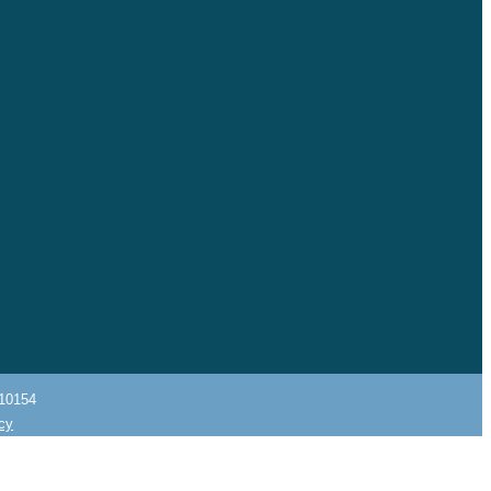
10154
icy