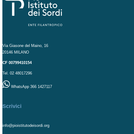
Via Giasone del Maino, 16
20146 MILANO
CF 00799410154
Tel. 02 48017296
WhatsApp 366 1427117
Scrivici
info@pioistitutodeisordi.org