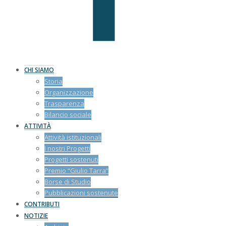
CHI SIAMO
Storia
Organizzazione
Trasparenza
Bilancio sociale
ATTIVITÀ
Attività istituzionali
I nostri Progetti
Progetti sostenuti
Premio “Giulio Tarra”
Borse di Studio
Pubblicazioni sostenute
CONTRIBUTI
NOTIZIE