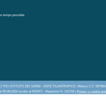
eve tempo possibile.
17 PIO ISTITUTO DEI SORDI - ENTE FILANTROPICO, Milano | C.F. 007994
l 05-09-2024 iscritto al RUNTS - Repertorio N. 141768 |
Privacy e cookie pol