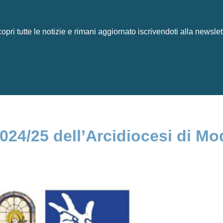
opri tutte le notizie e rimani aggiornato iscrivendoti alla newslet
024/25 dell’Arcidiocesi di M