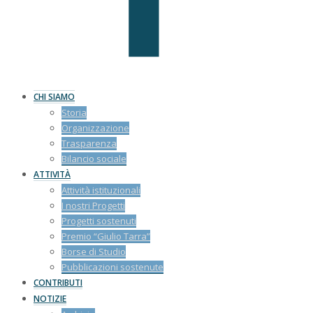
CHI SIAMO
Storia
Organizzazione
Trasparenza
Bilancio sociale
ATTIVITÀ
Attività istituzionali
I nostri Progetti
Progetti sostenuti
Premio “Giulio Tarra”
Borse di Studio
Pubblicazioni sostenute
CONTRIBUTI
NOTIZIE