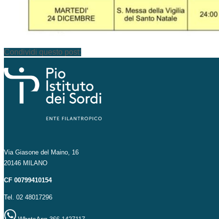
Condividi questo post:
Via Giasone del Maino, 16
20146 MILANO
CF 00799410154
Tel. 02 48017296