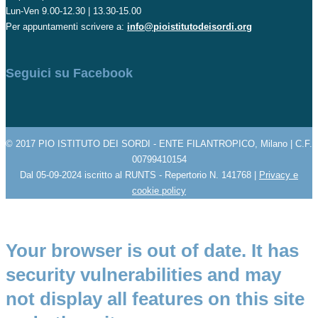
Lun-Ven 9.00-12.30 | 13.30-15.00
Per appuntamenti scrivere a:
info@pioistitutodeisordi.org
Seguici su Facebook
© 2017 PIO ISTITUTO DEI SORDI - ENTE FILANTROPICO, Milano | C.F.
00799410154
Dal 05-09-2024 iscritto al RUNTS - Repertorio N. 141768 |
Privacy e
cookie policy
Your browser is out of date. It has
security vulnerabilities and may
not display all features on this site