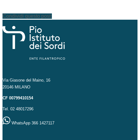
Condividi questo post:
Via Giasone del Maino, 16
20146 MILANO
CF 00799410154
Tel. 02 48017296
WhatsApp 366 1427117