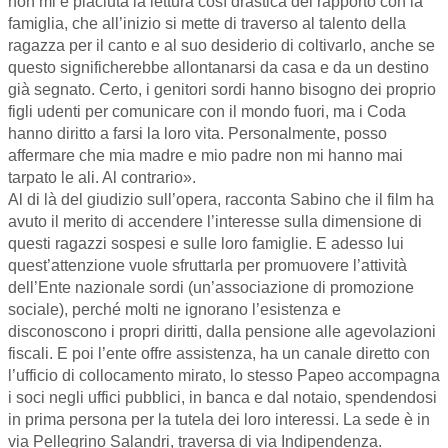
non mi è piaciuta la lettura così drastica del rapporto con la
famiglia, che all’inizio si mette di traverso al talento della
ragazza per il canto e al suo desiderio di coltivarlo, anche se
questo significherebbe allontanarsi da casa e da un destino
già segnato. Certo, i genitori sordi hanno bisogno dei proprio
figli udenti per comunicare con il mondo fuori, ma i Coda
hanno diritto a farsi la loro vita. Personalmente, posso
affermare che mia madre e mio padre non mi hanno mai
tarpato le ali. Al contrario».
Al di là del giudizio sull’opera, racconta Sabino che il film ha
avuto il merito di accendere l’interesse sulla dimensione di
questi ragazzi sospesi e sulle loro famiglie. E adesso lui
quest’attenzione vuole sfruttarla per promuovere l’attività
dell’Ente nazionale sordi (un’associazione di promozione
sociale), perché molti ne ignorano l’esistenza e
disconoscono i propri diritti, dalla pensione alle agevolazioni
fiscali. E poi l’ente offre assistenza, ha un canale diretto con
l’ufficio di collocamento mirato, lo stesso Papeo accompagna
i soci negli uffici pubblici, in banca e dal notaio, spendendosi
in prima persona per la tutela dei loro interessi. La sede è in
via Pellegrino Salandri, traversa di via Indipendenza.