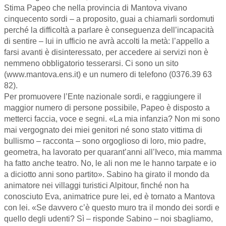
Stima Papeo che nella provincia di Mantova vivano
cinquecento sordi – a proposito, guai a chiamarli sordomuti
perché la difficoltà a parlare è conseguenza dell’incapacità
di sentire – lui in ufficio ne avrà accolti la metà: l’appello a
farsi avanti è disinteressato, per accedere ai servizi non è
nemmeno obbligatorio tesserarsi. Ci sono un sito
(www.mantova.ens.it) e un numero di telefono (0376.39 63
82).
Per promuovere l’Ente nazionale sordi, e raggiungere il
maggior numero di persone possibile, Papeo è disposto a
metterci faccia, voce e segni. «La mia infanzia? Non mi sono
mai vergognato dei miei genitori né sono stato vittima di
bullismo – racconta – sono orgoglioso di loro, mio padre,
geometra, ha lavorato per quarant’anni all’Iveco, mia mamma
ha fatto anche teatro. No, le ali non me le hanno tarpate e io
a diciotto anni sono partito». Sabino ha girato il mondo da
animatore nei villaggi turistici Alpitour, finché non ha
conosciuto Eva, animatrice pure lei, ed è tornato a Mantova
con lei. «Se davvero c’è questo muro tra il mondo dei sordi e
quello degli udenti? Sì – risponde Sabino – noi sbagliamo,