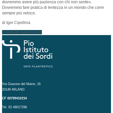
dovremmo avere più pazienza con chi non sente».
Dovremmo fare pratica di lentezza in un mondo che corre
sempre più veloce.
di Igor Cipollina
Condividi questo post:
Via Giasone del Maino, 16
20146 MILANO
CF 00799410154
Tel. 02 48017296