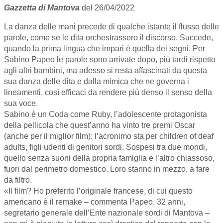
Gazzetta di Mantova
del 26/04/2022
La danza delle mani precede di qualche istante il flusso delle
parole, come se le dita orchestrassero il discorso. Succede,
quando la prima lingua che impari è quella dei segni. Per
Sabino Papeo le parole sono arrivate dopo, più tardi rispetto
agli altri bambini, ma adesso si resta affascinati da questa
sua danza delle dita e dalla mimica che ne governa i
lineamenti, così efficaci da rendere più denso il senso della
sua voce.
Sabino è un Coda come Ruby, l’adolescente protagonista
della pellicola che quest’anno ha vinto tre premi Oscar
(anche per il miglior film): l’acronimo sta per children of deaf
adults, figli udenti di genitori sordi. Sospesi tra due mondi,
quello senza suoni della propria famiglia e l’altro chiassoso,
fuori dal perimetro domestico. Loro stanno in mezzo, a fare
da filtro.
«Il film? Ho preferito l’originale francese, di cui questo
americano è il remake – commenta Papeo, 32 anni,
segretario generale dell’Ente nazionale sordi di Mantova –