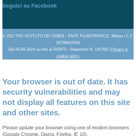
Seguici su Facebook
© 2017 PIO ISTITUTO DEI SORDI - ENTE FILANTROPICO, Milano | C.F.
00799410154
Dal 05-09-2024 iscritto al RUNTS - Repertorio N. 141768 |
Privacy e
cookie policy
Your browser is out of date. It has
security vulnerabilities and may
not display all features on this site
and other sites.
Please update your browser using one of modern browsers
(Google Chrome, Opera, Firefox, IE 10).