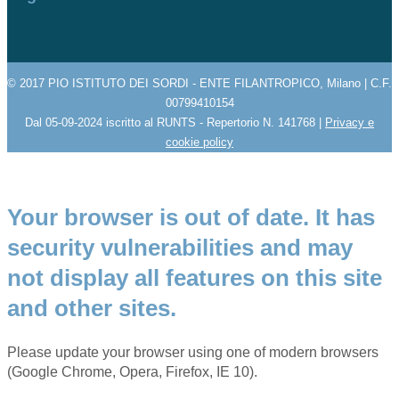
© 2017 PIO ISTITUTO DEI SORDI - ENTE FILANTROPICO, Milano | C.F.
00799410154
Dal 05-09-2024 iscritto al RUNTS - Repertorio N. 141768 |
Privacy e
cookie policy
Your browser is out of date. It has
security vulnerabilities and may
not display all features on this site
and other sites.
Please update your browser using one of modern browsers
(Google Chrome, Opera, Firefox, IE 10).