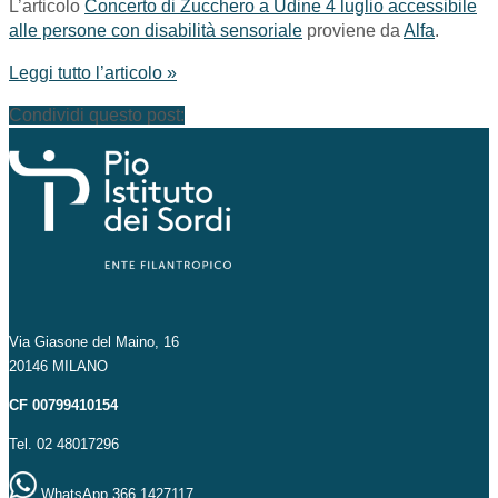
L’articolo
Concerto di Zucchero a Udine 4 luglio accessibile
alle persone con disabilità sensoriale
proviene da
Alfa
.
Leggi tutto l’articolo »
Condividi questo post:
Via Giasone del Maino, 16
20146 MILANO
CF 00799410154
Tel. 02 48017296
WhatsApp 366 1427117