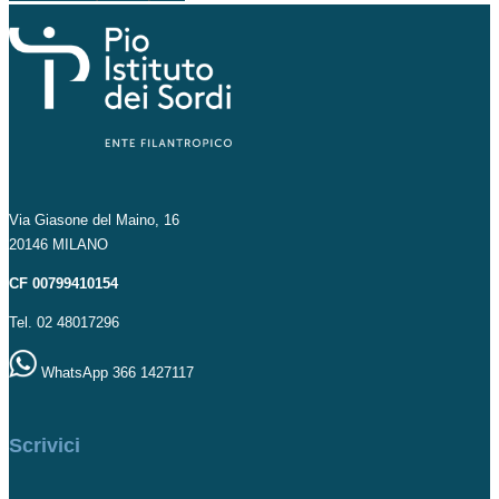
Via Giasone del Maino, 16
20146 MILANO
CF 00799410154
Tel. 02 48017296
WhatsApp 366 1427117
Scrivici