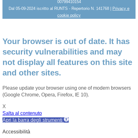
00799410154
Dal 05-09-2024 iscritto al RUNTS - Repertorio N. 141768 |
Privacy e
cookie policy
Your browser is out of date. It has
security vulnerabilities and may
not display all features on this site
and other sites.
Please update your browser using one of modern browsers
(Google Chrome, Opera, Firefox, IE 10).
X
Salta al contenuto
Apri la barra degli strumenti
Accessibilità