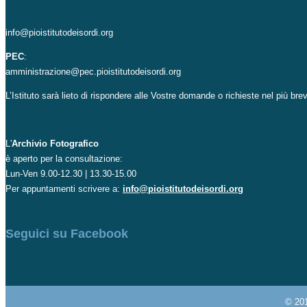
info@pioistitutodeisordi.org
PEC
:
amministrazione@pec.pioistitutodeisordi.org
L’Istituto sarà lieto di rispondere alle Vostre domande o richieste nel più br
L'
Archivio Fotografico
è aperto per la consultazione:
Lun-Ven 9.00-12.30 | 13.30-15.00
Per appuntamenti scrivere a:
info@pioistitutodeisordi.org
Seguici su Facebook
© 20