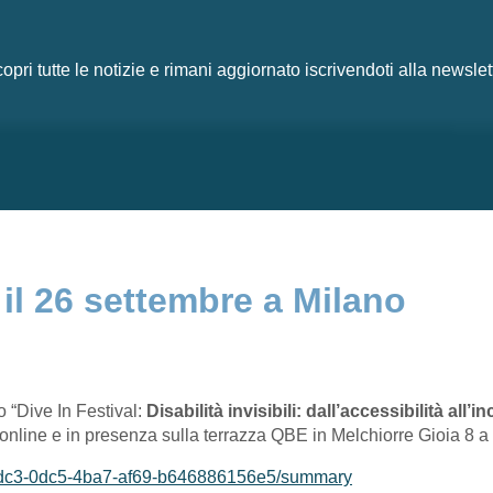
opri tutte le notizie e rimani aggiornato iscrivendoti alla newslet
l 26 settembre a Milano
o “Dive In Festival:
Disabilità invisibili: dall’accessibilità all’
, online e in presenza sulla terrazza QBE in Melchiorre Gioia 8 a
5edc3-0dc5-4ba7-af69-b646886156e5/summary