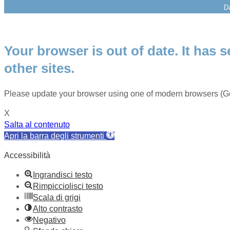
Da
Your browser is out of date. It has s
other sites.
Please update your browser using one of modern browsers (Go
X
Salta al contenuto
Apri la barra degli strumenti
Accessibilità
Ingrandisci testo
Rimpicciolisci testo
Scala di grigi
Alto contrasto
Negativo