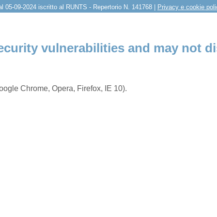
l 05-09-2024 iscritto al RUNTS - Repertorio N. 141768 |
Privacy e cookie pol
ecurity vulnerabilities and may not di
ogle Chrome, Opera, Firefox, IE 10).