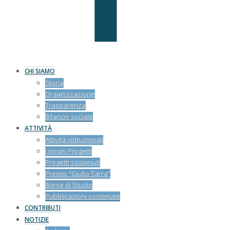
CHI SIAMO
Storia
Organizzazione
Trasparenza
Bilancio sociale
ATTIVITÀ
Attività istituzionali
I nostri Progetti
Progetti sostenuti
Premio “Giulio Tarra”
Borse di Studio
Pubblicazioni sostenute
CONTRIBUTI
NOTIZIE