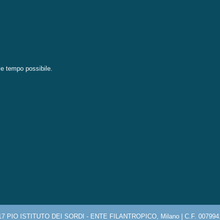
eve tempo possibile.
17 PIO ISTITUTO DEI SORDI - ENTE FILANTROPICO, Milano | C.F. 007994