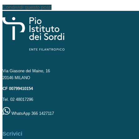
Condividi questo post:
Via Giasone del Maino, 16
20146 MILANO
CF 00799410154
Tel. 02 48017296
WhatsApp 366 1427117
Scrivici