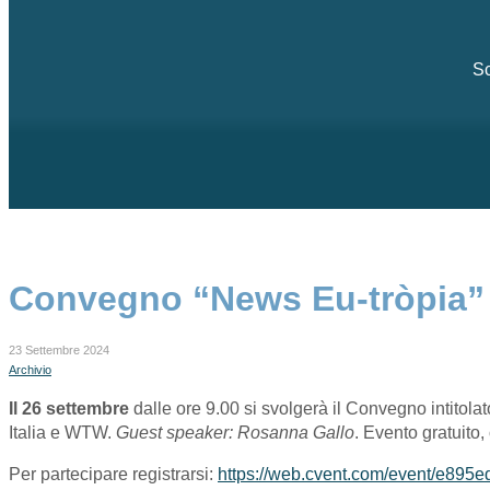
Sc
Convegno “News Eu-tròpia” i
23 Settembre 2024
Archivio
Il 26 settembre
dalle ore 9.00 si svolgerà il Convegno intitolat
Italia e WTW.
Guest speaker: Rosanna Gallo
. Evento gratuito
Per partecipare registrarsi:
https://web.cvent.com/event/e89