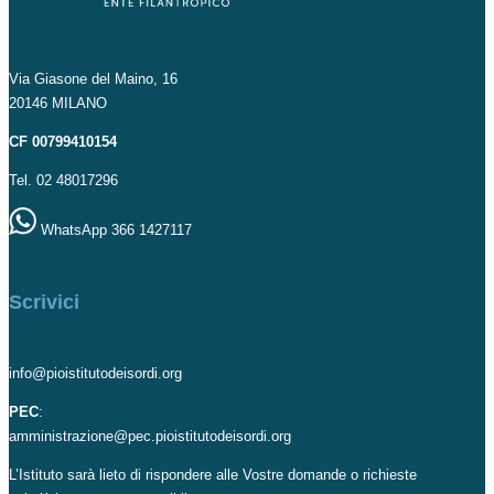
Via Giasone del Maino, 16
20146 MILANO
CF 00799410154
Tel. 02 48017296
WhatsApp 366 1427117
Scrivici
info@pioistitutodeisordi.org
PEC
:
amministrazione@pec.pioistitutodeisordi.org
L’Istituto sarà lieto di rispondere alle Vostre domande o richieste