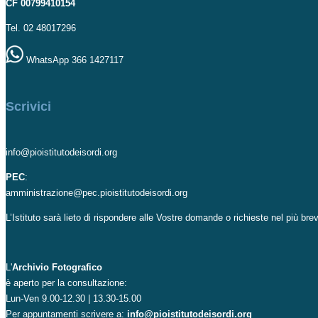
CF 00799410154
Tel. 02 48017296
WhatsApp 366 1427117
Scrivici
info@pioistitutodeisordi.org
PEC
:
amministrazione@pec.pioistitutodeisordi.org
L’Istituto sarà lieto di rispondere alle Vostre domande o richieste nel più br
L'
Archivio Fotografico
è aperto per la consultazione:
Lun-Ven 9.00-12.30 | 13.30-15.00
Per appuntamenti scrivere a:
info@pioistitutodeisordi.org