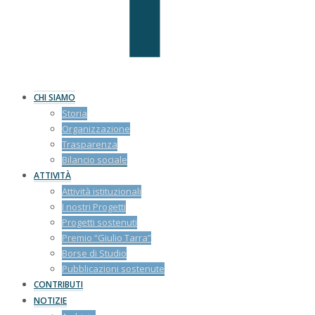
CHI SIAMO
Storia
Organizzazione
Trasparenza
Bilancio sociale
ATTIVITÀ
Attività istituzionali
I nostri Progetti
Progetti sostenuti
Premio “Giulio Tarra”
Borse di Studio
Pubblicazioni sostenute
CONTRIBUTI
NOTIZIE