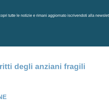
opri tutte le notizie e rimani aggiornato iscrivendoti alla newslet
tti degli anziani fragili
NE