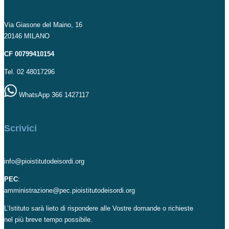
Via Giasone del Maino, 16
20146 MILANO
CF 00799410154
Tel. 02 48017296
WhatsApp 366 1427117
Scrivici
info@pioistitutodeisordi.org
PEC
:
amministrazione@pec.pioistitutodeisordi.org
L’Istituto sarà lieto di rispondere alle Vostre domande o richieste
nel più breve tempo possibile.