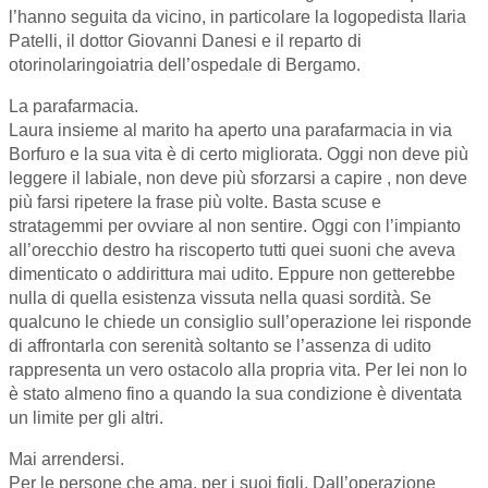
l’hanno seguita da vicino, in particolare la logopedista Ilaria
Patelli, il dottor Giovanni Danesi e il reparto di
otorinolaringoiatria dell’ospedale di Bergamo.
La parafarmacia.
Laura insieme al marito ha aperto una parafarmacia in via
Borfuro e la sua vita è di certo migliorata. Oggi non deve più
leggere il labiale, non deve più sforzarsi a capire , non deve
più farsi ripetere la frase più volte. Basta scuse e
stratagemmi per ovviare al non sentire. Oggi con l’impianto
all’orecchio destro ha riscoperto tutti quei suoni che aveva
dimenticato o addirittura mai udito. Eppure non getterebbe
nulla di quella esistenza vissuta nella quasi sordità. Se
qualcuno le chiede un consiglio sull’operazione lei risponde
di affrontarla con serenità soltanto se l’assenza di udito
rappresenta un vero ostacolo alla propria vita. Per lei non lo
è stato almeno fino a quando la sua condizione è diventata
un limite per gli altri.
Mai arrendersi.
Per le persone che ama, per i suoi figli. Dall’operazione