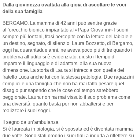
Dalla giovinezza ovattata alla gioia di ascoltare le voci
della sua famiglia
BERGAMO. La mamma di 42 anni può sentire grazie
all’orecchio bionico impiantato al «Papa Giovanni» I suoni
sempre più lontani, frasi percepite con la lettura del labiale e
un destino, segnato, di silenzio. Laura Bozzetto, di Bergamo,
oggi ha quarantadue anni, ne aveva poco più di tre quando il
problema all’udito si è evidenziato, giusto il tempo di
imparare il linguaggio e di adattarsi alla sua nuova
dimensione. La storia di Laura si intreccia con quella del
fratello Luca anche lui con la stessa patologia. Due ragazzini
complici e una famiglia che non ha mai fatto pesare quel
disagio pur sapendo che le cose col tempo sarebbero
peggiorate. Laura non ha mai vissuto il suo problema come
una diversità, quanto basta per non abbattersi e per
realizzare i suoi sogni.
Il segno da un’ambulanza.
Si è laureata in biologia, si è sposata ed è diventata mamma
due volte. Sono stati proprio i suoi figli a indurla a riflettere su