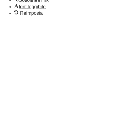
Sottolinea link
font leggibile
Reimposta