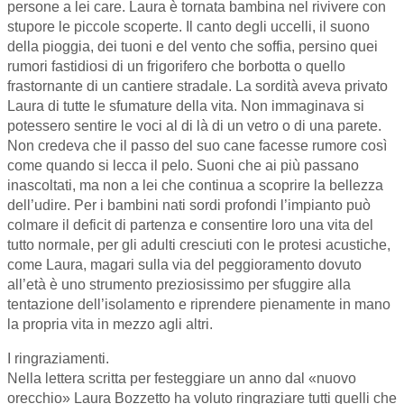
persone a lei care. Laura è tornata bambina nel rivivere con
stupore le piccole scoperte. Il canto degli uccelli, il suono
della pioggia, dei tuoni e del vento che soffia, persino quei
rumori fastidiosi di un frigorifero che borbotta o quello
frastornante di un cantiere stradale. La sordità aveva privato
Laura di tutte le sfumature della vita. Non immaginava si
potessero sentire le voci al di là di un vetro o di una parete.
Non credeva che il passo del suo cane facesse rumore così
come quando si lecca il pelo. Suoni che ai più passano
inascoltati, ma non a lei che continua a scoprire la bellezza
dell’udire. Per i bambini nati sordi profondi l’impianto può
colmare il deficit di partenza e consentire loro una vita del
tutto normale, per gli adulti cresciuti con le protesi acustiche,
come Laura, magari sulla via del peggioramento dovuto
all’età è uno strumento preziosissimo per sfuggire alla
tentazione dell’isolamento e riprendere pienamente in mano
la propria vita in mezzo agli altri.
I ringraziamenti.
Nella lettera scritta per festeggiare un anno dal «nuovo
orecchio» Laura Bozzetto ha voluto ringraziare tutti quelli che