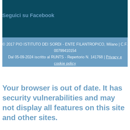
Seguici su Facebook
© 2017 PIO ISTITUTO DEI SORDI - ENTE FILANTROPICO, Milano | C.F.
00799410154
Dal 05-09-2024 iscritto al RUNTS - Repertorio N. 141768 |
Privacy e
cookie policy
Your browser is out of date. It has
security vulnerabilities and may
not display all features on this site
and other sites.