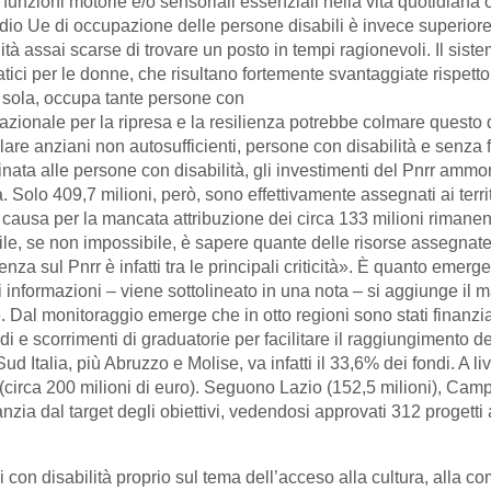
unzioni motorie e/o sensoriali essenziali nella vita quotidiana 
edio Ue di occupazione delle persone disabili è invece superior
ità assai scarse di trovare un posto in tempi ragionevoli. Il sist
ci per le donne, che risultano fortemente svantaggiate rispetto a
a sola, occupa tante persone con
azionale per la ripresa e la resilienza potrebbe colmare questo di
olare anziani non autosufficienti, persone con disabilità e senza f
inata alle persone con disabilità, gli investimenti del Pnrr ammo
va. Solo 409,7 milioni, però, sono effettivamente assegnati ai ter
 causa per la mancata attribuzione dei circa 133 milioni rimanenti
cile, se non impossibile, è sapere quante delle risorse assegnate 
a sul Pnrr è infatti tra le principali criticità». È quanto emerge da
informazioni – viene sottolineato in una nota – si aggiunge il m
re. Dal monitoraggio emerge che in otto regioni sono stati finanzia
di e scorrimenti di graduatorie per facilitare il raggiungimento de
 Italia, più Abruzzo e Molise, va infatti il 33,6% dei fondi. A live
 (circa 200 milioni di euro). Seguono Lazio (152,5 milioni), Cam
ia dal target degli obiettivi, vedendosi approvati 312 progetti a
i con disabilità proprio sul tema dell’acceso alla cultura, alla c