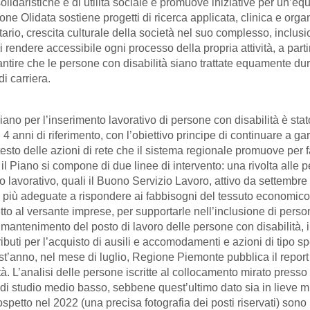
olidaristiche e di utilità sociale e promuove iniziative per un’e
e Olidata sostiene progetti di ricerca applicata, clinica e organi
tario, crescita culturale della società nel suo complesso, inclusi
i rendere accessibile ogni processo della propria attività, a part
rantire che le persone con disabilità siano trattate equamente du
i carriera.
o per l’inserimento lavorativo di persone con disabilità è stato 
4 anni di riferimento, con l’obiettivo principe di continuare a g
esto delle azioni di rete che il sistema regionale promuove per fav
 il Piano si compone di due linee di intervento: una rivolta all
nto lavorativo, quali il Buono Servizio Lavoro, attivo da settemb
e più adeguate a rispondere ai fabbisogni del tessuto economico p
petto al versante imprese, per supportarle nell’inclusione di pers
 il mantenimento del posto di lavoro delle persone con disabilità, in
ntributi per l’acquisto di ausili e accomodamenti e azioni di tip
t’anno, nel mese di luglio, Regione Piemonte pubblica il report s
à. L’analisi delle persone iscritte al collocamento mirato presso 
olo di studio medio basso, sebbene quest’ultimo dato sia in lieve 
petto nel 2022 (una precisa fotografia dei posti riservati) sono