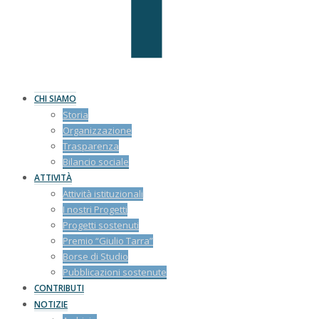
CHI SIAMO
Storia
Organizzazione
Trasparenza
Bilancio sociale
ATTIVITÀ
Attività istituzionali
I nostri Progetti
Progetti sostenuti
Premio “Giulio Tarra”
Borse di Studio
Pubblicazioni sostenute
CONTRIBUTI
NOTIZIE