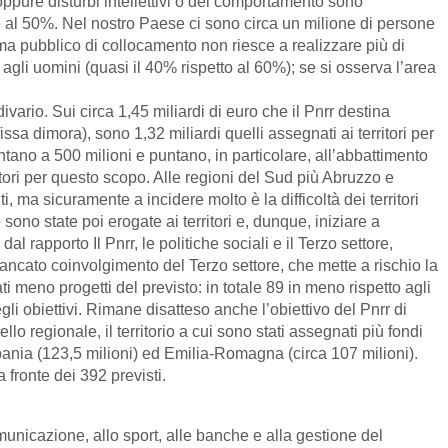
oppure disturbi intellettivi o del comportamento sono
e al 50%. Nel nostro Paese ci sono circa un milione di persone
ema pubblico di collocamento non riesce a realizzare più di
gli uomini (quasi il 40% rispetto al 60%); se si osserva l’area
vario. Sui circa 1,45 miliardi di euro che il Pnrr destina
issa dimora), sono 1,32 miliardi quelli assegnati ai territori per
ntano a 500 milioni e puntano, in particolare, all’abbattimento
ritori per questo scopo. Alle regioni del Sud più Abruzzo e
, ma sicuramente a incidere molto è la difficoltà dei territori
sono state poi erogate ai territori e, dunque, iniziare a
l rapporto Il Pnrr, le politiche sociali e il Terzo settore,
ancato coinvolgimento del Terzo settore, che mette a rischio la
ti meno progetti del previsto: in totale 89 in meno rispetto agli
gli obiettivi. Rimane disatteso anche l’obiettivo del Pnrr di
llo regionale, il territorio a cui sono stati assegnati più fondi
pania (123,5 milioni) ed Emilia-Romagna (circa 107 milioni).
 fronte dei 392 previsti.
omunicazione, allo sport, alle banche e alla gestione del