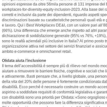
opinioni espresse da oltre 56mila persone di 131 imprese del 
workplaces-for-diversity-equity-inclusion-2023. Alla base del 
corretti e inclusivi da parte dei dipendenti, riguardo aspetti s
discriminazioni basate su caratteristiche personali quali età e
e lavoro. Qui i Best Workplaces DE&I, con un valore pari all’88
(66%). Una differenza che emerge anche rispetto ad altri param
dichiarazione di soddisfazione generale (95% vs 76%, +19%), di
sono le realtà aziendali più inclusive in Italia? Al primo po
organizzazione attiva nel settore dei servizi finanziari e assic
ambito e-commerce e omnichannel retail.
Olidata aiuta l’inclusione
Il tema dell’accessibilità è sempre più di rilievo nel mondo m
aiutare a rimuovere le barriere fisiche, cognitive e sociali ch
e attivamente. Basti pensare che, a livello globale, una person
della vita del 20% delle persone è fortemente condizionata dal 
disabilità. Ecco perché è necessario costruire un mondo access
aspirino a soddisfare requisiti di conformità legislativa e gar
con disabilità sono una priorità per Olidata: «Sono orgoglioso
molte opportunità che possono fare la differenza significativa 