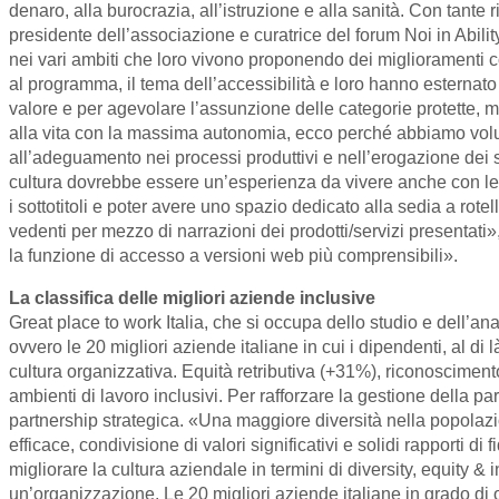
denaro, alla burocrazia, all’istruzione e alla sanità. Con tante r
presidente dell’associazione e curatrice del forum Noi in Abil
nei vari ambiti che loro vivono proponendo dei miglioramenti 
al programma, il tema dell’accessibilità e loro hanno esternato
valore e per agevolare l’assunzione delle categorie protette, m
alla vita con la massima autonomia, ecco perché abbiamo voluto 
all’adeguamento nei processi produttivi e nell’erogazione dei ser
cultura dovrebbe essere un’esperienza da vivere anche con le mi
i sottotitoli e poter avere uno spazio dedicato alla sedia a rot
vedenti per mezzo di narrazioni dei prodotti/servizi presentati
la funzione di accesso a versioni web più comprensibili».
La classifica delle migliori aziende inclusive
Great place to work Italia, che si occupa dello studio e dell’ana
ovvero le 20 migliori aziende italiane in cui i dipendenti, al d
cultura organizzativa. Equità retributiva (+31%), riconoscimento 
ambienti di lavoro inclusivi. Per rafforzare la gestione della pa
partnership strategica. «Una maggiore diversità nella popolazi
efficace, condivisione di valori significativi e solidi rapporti d
migliorare la cultura aziendale in termini di diversity, equity &
un’organizzazione. Le 20 migliori aziende italiane in grado di o