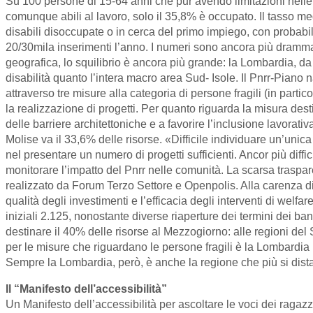
Su 100 persone di 15-64 anni che pur avendo limitazioni nelle f
comunque abili al lavoro, solo il 35,8% è occupato. Il tasso m
disabili disoccupate o in cerca del primo impiego, con probabil
20/30mila inserimenti l’anno. I numeri sono ancora più drammati
geografica, lo squilibrio è ancora più grande: la Lombardia, d
disabilità quanto l’intera macro area Sud- Isole. Il Pnrr-Piano n
attraverso tre misure alla categoria di persone fragili (in partic
la realizzazione di progetti. Per quanto riguarda la misura dest
delle barriere architettoniche e a favorire l’inclusione lavorati
Molise va il 33,6% delle risorse. «Difficile individuare un’unica
nel presentare un numero di progetti sufficienti. Ancor più diffi
monitorare l’impatto del Pnrr nelle comunità. La scarsa trasparenz
realizzato da Forum Terzo Settore e Openpolis. Alla carenza di 
qualità degli investimenti e l’efficacia degli interventi di welfa
iniziali 2.125, nonostante diverse riaperture dei termini dei ban
destinare il 40% delle risorse al Mezzogiorno: alle regioni del Sud
per le misure che riguardano le persone fragili è la Lombardia
Sempre la Lombardia, però, è anche la regione che più si distanz
Il “Manifesto dell’accessibilità”
Un Manifesto dell’accessibilità per ascoltare le voci dei ragazz