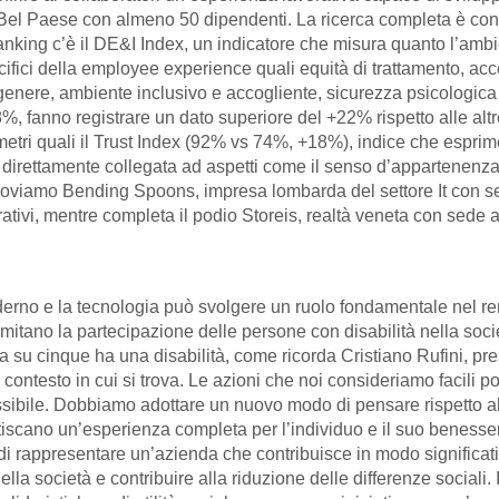
Bel Paese con almeno 50 dipendenti. La ricerca completa è consu
ranking c’è il DE&I Index, un indicatore che misura quanto l’amb
pecifici della employee experience quali equità di trattamento, a
 genere, ambiente inclusivo e accogliente, sicurezza psicologica g
%, fanno registrare un dato superiore del +22% rispetto alle alt
etri quali il Trust Index (92% vs 74%, +18%), indice che esprime
rettamente collegata ad aspetti come il senso d’appartenenza e 
sto troviamo Bending Spoons, impresa lombarda del settore It co
urativi, mentre completa il podio Storeis, realtà veneta con sede
oderno e la tecnologia può svolgere un ruolo fondamentale nel r
e limitano la partecipazione delle persone con disabilità nella s
a su cinque ha una disabilità, come ricorda Cristiano Rufini, pr
contesto in cui si trova. Le azioni che noi consideriamo facili 
ibile. Dobbiamo adottare un nuovo modo di pensare rispetto allo
antiscano un’esperienza completa per l’individuo e il suo beness
 di rappresentare un’azienda che contribuisce in modo significati
nella società e contribuire alla riduzione delle differenze social