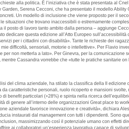
ichieste alla politica. È l’iniziativa che è stata presentata al Cn
ity Garden, Serena Cecconi, che ha presentato il modello Ability
concreti. Un modello di inclusione che viene proposto per il sec
 le situazioni che trovano inaccessibili o estremamente complesse
a il posto di lavoro tanto ambito dalla persona – aggiunge Cecco
dedicare questa edizione all’Atto Europeo sull’accessibilità che
vizi per i cittadini con disabilità». Tante le richieste dei ragazz
e difficoltà, sensoriali, motorie o intellettive». Per Flavio inv
elle per non metterla a lato». Per Ginevra, per la comunicazione s
», mentre Cassandra vorrebbe che «tutte le pratiche sanitarie on 
lisi del clima aziendale, ha stilato la classifica della II edizion
i là da caratteristiche personali, ruolo ricoperto e mansioni svol
di benefit particolari (+28%) e spinta nella ricerca dell’equilibri
rità di genere all’interno delle organizzazioni Great place to wor
one aziendale favorisce innovazione e creatività», dichiara Ales
i fiducia instaurati dal management con tutti i dipendenti. Sono qu
 inclusion, massimizzando così il potenziale umano con effetti dir
ffrire ai collaboratori un’esperienza lavorativa capace di svilup