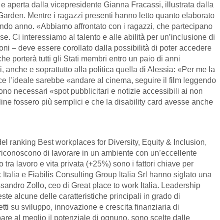
el e aperta dalla vicepresidente Gianna Fracassi, illustrata dalla
 Garden. Mentre i ragazzi presenti hanno letto quanto elaborato
ondo anno. «Abbiamo affrontato con i ragazzi, che partecipano
. Ci interessiamo al talento e alle abilità per un’inclusione di
ni – deve essere corollato dalla possibilità di poter accedere
 porterà tutti gli Stati membri entro un paio di anni
i, anche e soprattutto alla politica quella di Alessia: «Per me la
ece l’ideale sarebbe «andare al cinema, seguire il film leggendo
ono necessari «spot pubblicitari e notizie accessibili ai non
line fossero più semplici e che la disability card avesse anche
e del ranking Best workplaces for Diversity, Equity & Inclusion,
te, riconoscono di lavorare in un ambiente con un’eccellente
o tra lavoro e vita privata (+25%) sono i fattori chiave per
k Italia e Fiabilis Consulting Group Italia Srl hanno siglato una
sandro Zollo, ceo di Great place to work Italia. Leadership
este alcune delle caratteristiche principali in grado di
etti su sviluppo, innovazione e crescita finanziaria di
pare al meglio il potenziale di ognuno, sono scelte dalle