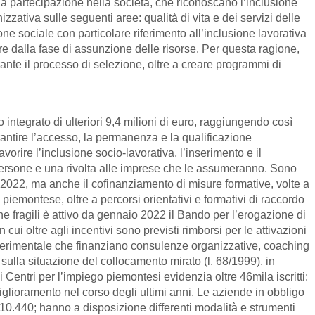
qua partecipazione nella società, che riconoscano l’inclusione
zzativa sulle seguenti aree: qualità di vita e dei servizi delle
one sociale con particolare riferimento all’inclusione lavorativa
ire dalla fase di assunzione delle risorse. Per questa ragione,
rante il processo di selezione, oltre a creare programmi di
integrato di ulteriori 9,4 milioni di euro, raggiungendo così
arantire l’accesso, la permanenza e la qualificazione
orire l’inclusione socio-lavorativa, l’inserimento e il
e persone e una rivolta alle imprese che le assumeranno. Sono
re 2022, ma anche il cofinanziamento di misure formative, volte a
iemontese, oltre a percorsi orientativi e formativi di raccordo
one fragili è attivo da gennaio 2022 il Bando per l’erogazione di
 cui oltre agli incentivi sono previsti rimborsi per le attivazioni
o sperimentale che finanziano consulenze organizzative, coaching
ulla situazione del collocamento mirato (l. 68/1999), in
i Centri per l’impiego piemontesi evidenzia oltre 46mila iscritti:
miglioramento nel corso degli ultimi anni. Le aziende in obbligo
 10.440; hanno a disposizione differenti modalità e strumenti