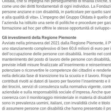
Olidata, che si impegna nel perseguimento di finalità civiche, s
come uno dei diritti fondamentali di ogni individuo. La Fondazion
persone anziane e con disabilità, in particolare per quello sani
e alla qualità di vita». L’impegno del Gruppo Olidata è quello d
l’azienda ha istituito una serie di politiche e procedure per ga
formazione ad hoc per offrire le stesse opportunità di sviluppo d
Gli investimenti della Regione Piemonte
Avviato nella primavera del 2021 dalla Regione Piemonte, il Pian
uno stanziamento complessivo di ben 60,6 milioni di euro per i 
dell’occupazione delle persone con disabilità. Inserito nel cont
mantenimento del posto di lavoro delle persone con disabilità,
previste infatti misure finalizzate all’inserimento e reinserime
potenziare o riconvertire le competenze dei cittadini e renderl
nella delicata fase di transizione tra la scuola e il lavoro. Ris
contributi rivolti ai datori di lavoro per favorire l’inserimento e
dei tirocini, servizi di consulenza sulla normativa vigente, co
aziendale e sulla responsabilità sociale d’impresa. Anche ques
coerenza con il monitoraggio ministeriale in materia di disabilit
sono in prevalenza uomini, italiani, con invalidità civile e tit
di assumere persone con disabilità che hanno presentato il pros