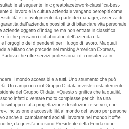
ltabile al seguente link: greatplacetowork-classifica-best-
iente di lavoro e la cultura aziendale vengano percepiti come
ccessibilità e coinvolgimento da parte dei manager, assenza di
arantita dall’azienda e possibilità di bilanciare vita personale
re aziende oggetto d’indagine ma non entrate in classifica
 ciò che pensano i collaboratori dell’azienda e la
l’orgoglio dei dipendenti per il luogo di lavoro. Ma quali
n sede a Milano che precede nel ranking American Express,
 a Padova che offre servizi professionali di consulenza in
endere il mondo accessibile a tutti. Uno strumento che può
ocietà. Un campo in cui il Gruppo Olidata investe costantemente
esidente del Gruppo Olidata: «Questo significa che la qualità
possono infatti diventare molto complesse per chi ha una
 sviluppo e alla progettazione di soluzioni e servizi, che
ere». Inclusione e accessibilità al mondo del lavoro per persone
vo anche ai cambiamenti sociali: lavorare nel mondo It offre
i. Inoltre, da quest’anno sono Presidente della Fondazione