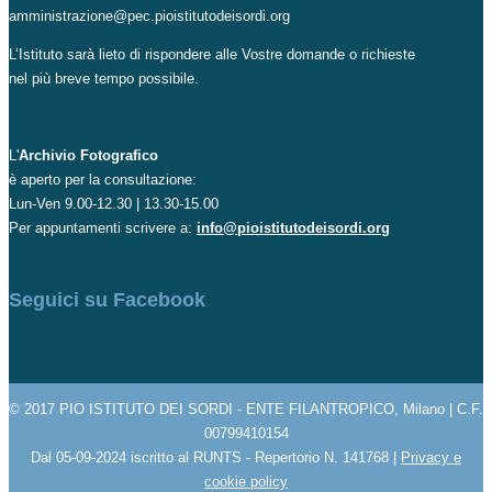
amministrazione@pec.pioistitutodeisordi.org
L’Istituto sarà lieto di rispondere alle Vostre domande o richieste
nel più breve tempo possibile.
L'
Archivio Fotografico
è aperto per la consultazione:
Lun-Ven 9.00-12.30 | 13.30-15.00
Per appuntamenti scrivere a:
info@pioistitutodeisordi.org
Seguici su Facebook
© 2017 PIO ISTITUTO DEI SORDI - ENTE FILANTROPICO, Milano | C.F.
00799410154
Dal 05-09-2024 iscritto al RUNTS - Repertorio N. 141768 |
Privacy e
cookie policy