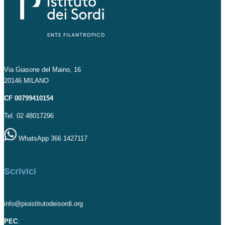
Via Giasone del Maino, 16
20146 MILANO
CF 00799410154
Tel. 02 48017296
WhatsApp 366 1427117
Scrivici
info@pioistitutodeisordi.org
PEC
: