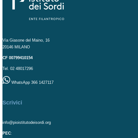
Via Giasone del Maino, 16
20146 MILANO
CF 00799410154
Tel. 02 48017296
WhatsApp 366 1427117
Scrivici
info@pioistitutodeisordi.org
PEC
: