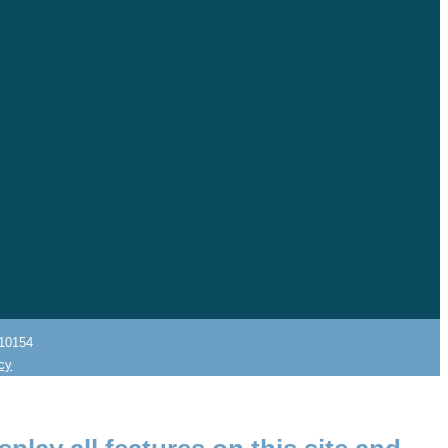
10154
icy