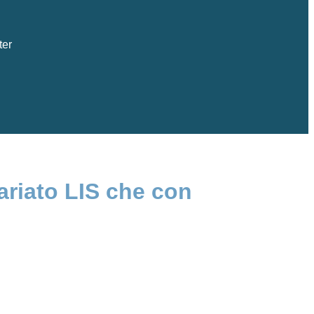
ter
tariato LIS che con