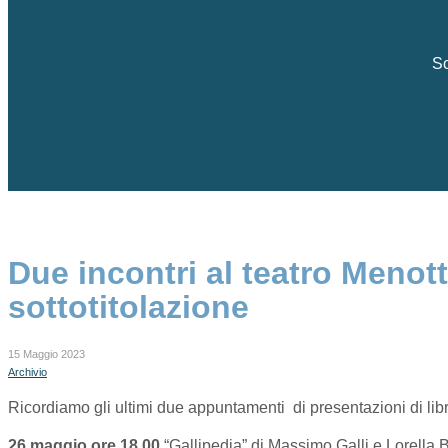
Sc
Due incontri al teatro Menott
sottotitolazione
15 Maggio 2023
Archivio
Ricordiamo gli ultimi due appuntamenti di presentazioni di libri
26 maggio ore 18,00
“Gallipedia” di Massimo Galli e Lorella B