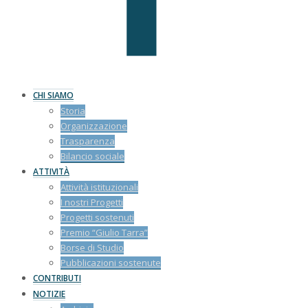
CHI SIAMO
Storia
Organizzazione
Trasparenza
Bilancio sociale
ATTIVITÀ
Attività istituzionali
I nostri Progetti
Progetti sostenuti
Premio “Giulio Tarra”
Borse di Studio
Pubblicazioni sostenute
CONTRIBUTI
NOTIZIE