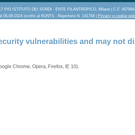
17 PIO ISTITUTO DEI SORDI - ENTE FILANTROPICO, Milano | C.F. 007994
l 05-09-2024 iscritto al RUNTS - Repertorio N. 141768 |
Privacy e cookie pol
ecurity vulnerabilities and may not di
ogle Chrome, Opera, Firefox, IE 10).