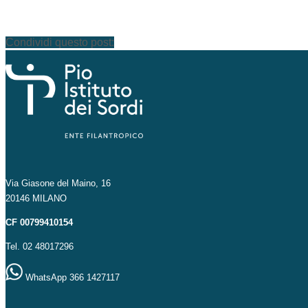
Condividi questo post:
Via Giasone del Maino, 16
20146 MILANO
CF 00799410154
Tel. 02 48017296
WhatsApp 366 1427117