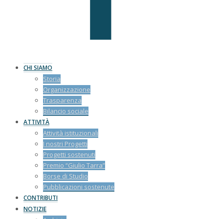
CHI SIAMO
Storia
Organizzazione
Trasparenza
Bilancio sociale
ATTIVITÀ
Attività istituzionali
I nostri Progetti
Progetti sostenuti
Premio “Giulio Tarra”
Borse di Studio
Pubblicazioni sostenute
CONTRIBUTI
NOTIZIE