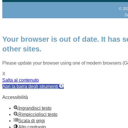
© 20
Da
Your browser is out of date. It has s
other sites.
Please update your browser using one of modern browsers (Go
X
Salta al contenuto
Apri la barra degli strumenti
Accessibilità
Ingrandisci testo
Rimpicciolisci testo
Scala di grigi
Alto contrasto