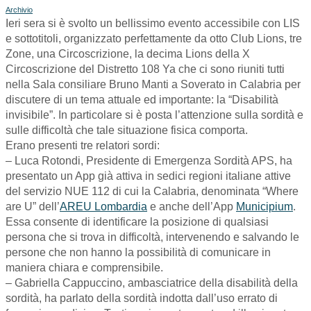
Archivio
Ieri sera si è svolto un bellissimo evento accessibile con LIS
e sottotitoli, organizzato perfettamente da otto Club Lions, tre
Zone, una Circoscrizione, la decima Lions della X
Circoscrizione del Distretto 108 Ya che ci sono riuniti tutti
nella Sala consiliare Bruno Manti a Soverato in Calabria per
discutere di un tema attuale ed importante: la “Disabilità
invisibile”. In particolare si è posta l’attenzione sulla sordità e
sulle difficoltà che tale situazione fisica comporta.
Erano presenti tre relatori sordi:
– Luca Rotondi, Presidente di Emergenza Sordità APS, ha
presentato un App già attiva in sedici regioni italiane attive
del servizio NUE 112 di cui la Calabria, denominata “Where
are U” dell’
AREU Lombardia
e anche dell’App
Municipium
.
Essa consente di identificare la posizione di qualsiasi
persona che si trova in difficoltà, intervenendo e salvando le
persone che non hanno la possibilità di comunicare in
maniera chiara e comprensibile.
– Gabriella Cappuccino, ambasciatrice della disabilità della
sordità, ha parlato della sordità indotta dall’uso errato di