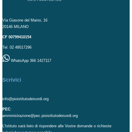
Via Giasone del Maino, 16
20146 MILANO
CF 00799410154
Tel. 02 48017296
WhatsApp 366 1427117
Scrivici
info@pioistitutodeisordi.org
PEC
:
amministrazione@pec.pioistitutodeisordi.org
L’Istituto sarà lieto di rispondere alle Vostre domande o richieste