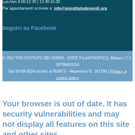
Lun-Ven 9.00-12.30 | 13.30-15.00
Per appuntamenti scrivere a:
info@pioistitutodeisordi.org
Seguici su Facebook
© 2017 PIO ISTITUTO DEI SORDI - ENTE FILANTROPICO, Milano | C.F.
00799410154
Dal 05-09-2024 iscritto al RUNTS - Repertorio N. 141768 |
Privacy e
cookie policy
Your browser is out of date. It has
security vulnerabilities and may
not display all features on this site
and other sites.