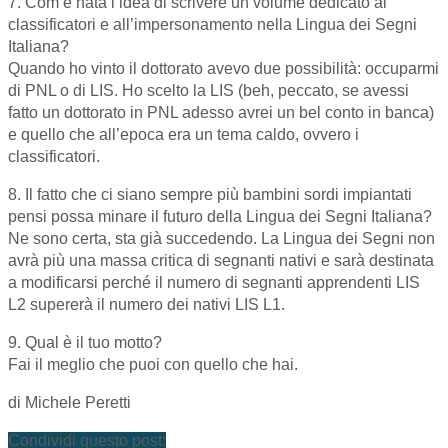
7. Com’è nata l’idea di scrivere un volume dedicato ai
classificatori e all’impersonamento nella Lingua dei Segni
Italiana?
Quando ho vinto il dottorato avevo due possibilità: occuparmi
di PNL o di LIS. Ho scelto la LIS (beh, peccato, se avessi
fatto un dottorato in PNL adesso avrei un bel conto in banca)
e quello che all’epoca era un tema caldo, ovvero i
classificatori.
8. Il fatto che ci siano sempre più bambini sordi impiantati
pensi possa minare il futuro della Lingua dei Segni Italiana?
Ne sono certa, sta già succedendo. La Lingua dei Segni non
avrà più una massa critica di segnanti nativi e sarà destinata
a modificarsi perché il numero di segnanti apprendenti LIS
L2 supererà il numero dei nativi LIS L1.
9. Qual è il tuo motto?
Fai il meglio che puoi con quello che hai.
di Michele Peretti
Condividi questo post: