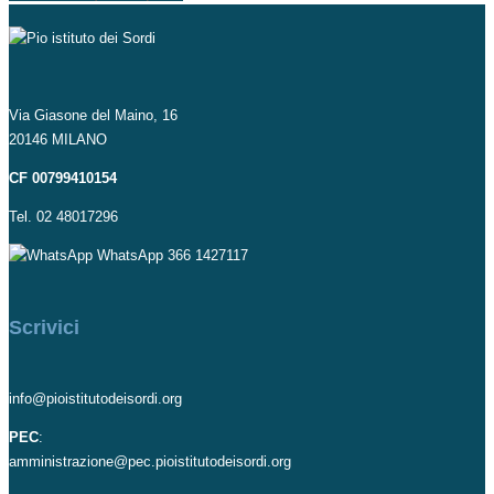
Via Giasone del Maino, 16
20146 MILANO
CF 00799410154
Tel. 02 48017296
WhatsApp 366 1427117
Scrivici
info@pioistitutodeisordi.org
PEC
:
amministrazione@pec.pioistitutodeisordi.org