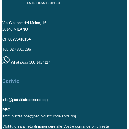
Via Giasone del Maino, 16
20146 MILANO
CF 00799410154
Tel. 02 48017296
WhatsApp 366 1427117
Scrivici
info@pioistitutodeisordi.org
PEC
:
amministrazione@pec.pioistitutodeisordi.org
L’Istituto sarà lieto di rispondere alle Vostre domande o richieste