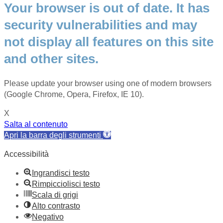
Your browser is out of date. It has
security vulnerabilities and may
not display all features on this site
and other sites.
Please update your browser using one of modern browsers
(Google Chrome, Opera, Firefox, IE 10).
X
Salta al contenuto
Apri la barra degli strumenti
Accessibilità
Ingrandisci testo
Rimpicciolisci testo
Scala di grigi
Alto contrasto
Negativo