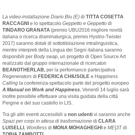
La video-installazione
Diario Blu (E)
di
TITTA COSETTA
RACCAGNI
e lo spettacolo
Geppetto e Geppetto
di
TINDARO GRANATA
(premio UBU2016 migliore novità
italiana o ricerca drammaturgica, premio Hystrio-Twister
2017) saranno dotati di sottotitolazione intralinguistica,
mentre interpreti della Lingua dei Segni italiana saranno
disponibili per
Body swap
, un progetto di Open Source Art
realizzato dal gruppo internazionale di ricercatori
BEANOTHERLAB,
per la performance partecipativa
Regenerators
di
FEDERICA CHIUSOLE
e
Happiness
Calling
la conferenza-spettacolo parte del progetto europeo
A Manual on Work and Happiness
.
Venerdì 14 luglio sarà
inoltre possibile effettuare una visita guidata della cittá
Pergine e del suo castello in LIS.
Tra gli altri eventi accessibili a
non udenti
vi saranno anche
Spazi per corpi in attesa di trasformazione
di
CLARA
LUISELLI
,
Wordless
di
MONA MOHAGHEGHI
e
ME|3T
di
TOBIA ZAMBOTTI.