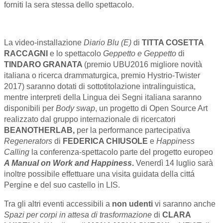
forniti la sera stessa dello spettacolo.
La video-installazione
Diario Blu (E)
di
TITTA COSETTA
RACCAGNI
e lo spettacolo
Geppetto e Geppetto
di
TINDARO GRANATA
(premio UBU2016 migliore novità
italiana o ricerca drammaturgica, premio Hystrio-Twister
2017) saranno dotati di sottotitolazione intralinguistica,
mentre interpreti della Lingua dei Segni italiana saranno
disponibili per
Body swap
, un progetto di Open Source Art
realizzato dal gruppo internazionale di ricercatori
BEANOTHERLAB,
per la performance partecipativa
Regenerators
di
FEDERICA CHIUSOLE
e
Happiness
Calling
la conferenza-spettacolo parte del progetto europeo
A Manual on Work and Happiness
.
Venerdì 14 luglio sarà
inoltre possibile effettuare una visita guidata della cittá
Pergine e del suo castello in LIS.
Tra gli altri eventi accessibili a
non udenti
vi saranno anche
Spazi per corpi in attesa di trasformazione
di
CLARA