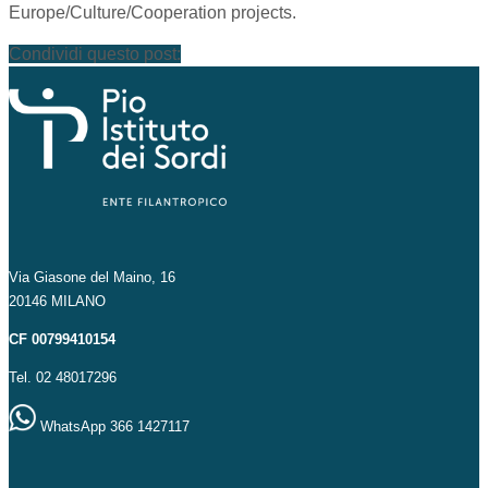
Europe/Culture/Cooperation projects.
Condividi questo post:
Via Giasone del Maino, 16
20146 MILANO
CF 00799410154
Tel. 02 48017296
WhatsApp 366 1427117