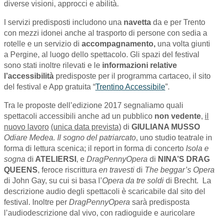
diverse visioni, approcci e abilità.
I servizi predisposti includono una
navetta
da e per Trento
con mezzi idonei anche al trasporto di persone con sedia a
rotelle e un servizio di
accompagnamento,
una volta giunti
a Pergine, al luogo dello spettacolo. Gli spazi del festival
sono stati inoltre rilevati e le
informazioni relative
l’accessibilità
predisposte per il programma cartaceo, il sito
del festival e App gratuita “
Trentino Accessibile
”.
Tra le proposte dell’edizione 2017 segnaliamo quali
spettacoli accessibili anche ad un pubblico
non vedente
,
il
nuovo lavoro
(unica data prevista)
di
GIULIANA MUSSO
Odiare Medea. Il sogno del patriarcato
, uno studio teatrale in
forma di lettura scenica; il report in forma di concerto
Isola e
sogna
di
ATELIERSI
, e
DragPennyOpera
di
NINA’S DRAG
QUEENS
, feroce riscrittura
en travesti
di
The beggar’s Opera
di John Gay, su cui si basa l’
Opera da tre soldi
di Brecht. La
descrizione audio degli spettacoli è scaricabile dal sito del
festival. Inoltre per
DragPennyOpera
sarà predisposta
l’audiodescrizione dal vivo, con radioguide e auricolare