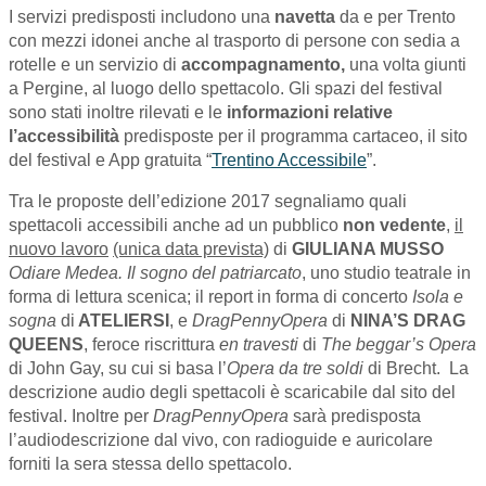
I servizi predisposti includono una
navetta
da e per Trento
con mezzi idonei anche al trasporto di persone con sedia a
rotelle e un servizio di
accompagnamento,
una volta giunti
a Pergine, al luogo dello spettacolo. Gli spazi del festival
sono stati inoltre rilevati e le
informazioni relative
l’accessibilità
predisposte per il programma cartaceo, il sito
del festival e App gratuita “
Trentino Accessibile
”.
Tra le proposte dell’edizione 2017 segnaliamo quali
spettacoli accessibili anche ad un pubblico
non vedente
,
il
nuovo lavoro
(unica data prevista)
di
GIULIANA MUSSO
Odiare Medea. Il sogno del patriarcato
, uno studio teatrale in
forma di lettura scenica; il report in forma di concerto
Isola e
sogna
di
ATELIERSI
, e
DragPennyOpera
di
NINA’S DRAG
QUEENS
, feroce riscrittura
en travesti
di
The beggar’s Opera
di John Gay, su cui si basa l’
Opera da tre soldi
di Brecht. La
descrizione audio degli spettacoli è scaricabile dal sito del
festival. Inoltre per
DragPennyOpera
sarà predisposta
l’audiodescrizione dal vivo, con radioguide e auricolare
forniti la sera stessa dello spettacolo.