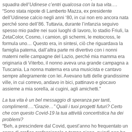
squadra dell’Udinese c’entri qualcosa con la tua vita….
“Sono stata nipote di Lamberto Mazza, ex presidente
dell’Udinese calcio negli anni ‘80, in cui non ero ancora nata
perché sono dell’86. Tuttavia, durante l’infanzia seguivo
spesso mio padre nei suoi luoghi di lavoro, lo stadio Friuli, la
ZetaColor, Cosmo, i camion, gli schermi, le motocross, le
formula uno… Questo era, in sintesi, ciò che riguardava la
famiglia paterna, dall’altra parte mi divertivo con i nonni
materni nelle campagne del Lazio, perché mia mamma era
originaria di Viterbo, il nonno aveva una grande campagna a
Tuscania. La nonna materna era una musicista e cantavo
sempre allegramente con lei. Avevano tutti delle grandissime
ville, in cui correvo, andavo in bici, pattinavo e giocavo
assieme a mia sorella, ai cugini, agli amichetti.”
La tua vita è un bel messaggio di speranza per tanti,
complimenti….“Grazie…” Quali i tuoi progetti futuri? Certo
che con questo Covid-19 la tua attività concertistica ha dei
problemi?
“Beh, a prescindere dal Covid, quest’anno ho frequentato un