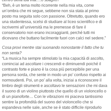
“Beh, è un tema molto ricorrente nella mia vita, come
un’ombra che mi segue, sebbene non sia stata al primo
posto ma seguita solo con passione. Oltretutto, quando ero
una studentessa, scelsi di studiare al liceo scientifico e di
iscrivermi all’università ma le premesse di fare il
conservatorio non erano incoraggianti, perché tutti mi
dicevano che buttano facilmente fuori con calci nel sedere.”
Cosa provi mentre stai suonando nonostante il fatto che tu
non senta?
“La musica ha sempre stimolato la mia capacità di ascolto,
cominciai ad ascoltare i crescendi e diminuendi poiché il
contrasto forte e piano è la cosa più percepibile per una
persona sorda, che sente in modo un po’ confuso rispetto ai
normoudenti. Poi, un po’ alla volta, iniziai a riconoscere il
timbro degli strumenti e ascoltavo le sensazioni che mi dava
il suono di un violino piuttosto che quello di un violoncello o
di un pianoforte… Con le vibrazioni mi piaceva tantissimo
sentire la profondità del suono del violoncello che si
espandeva nelle sale, anche se è stato difficile riprodurlo