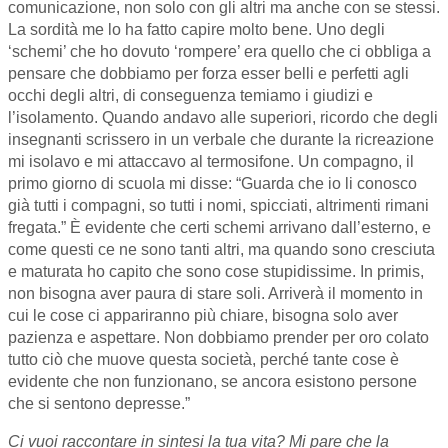
comunicazione, non solo con gli altri ma anche con se stessi.
La sordità me lo ha fatto capire molto bene. Uno degli
‘schemi’ che ho dovuto ‘rompere’ era quello che ci obbliga a
pensare che dobbiamo per forza esser belli e perfetti agli
occhi degli altri, di conseguenza temiamo i giudizi e
l’isolamento. Quando andavo alle superiori, ricordo che degli
insegnanti scrissero in un verbale che durante la ricreazione
mi isolavo e mi attaccavo al termosifone. Un compagno, il
primo giorno di scuola mi disse: “Guarda che io li conosco
già tutti i compagni, so tutti i nomi, spicciati, altrimenti rimani
fregata.” È evidente che certi schemi arrivano dall’esterno, e
come questi ce ne sono tanti altri, ma quando sono cresciuta
e maturata ho capito che sono cose stupidissime. In primis,
non bisogna aver paura di stare soli. Arriverà il momento in
cui le cose ci appariranno più chiare, bisogna solo aver
pazienza e aspettare. Non dobbiamo prender per oro colato
tutto ciò che muove questa società, perché tante cose è
evidente che non funzionano, se ancora esistono persone
che si sentono depresse.”
Ci vuoi raccontare in sintesi la tua vita? Mi pare che la