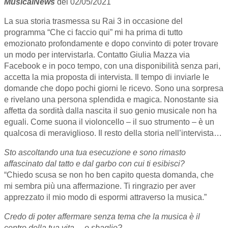
MusicalNews
del 02/05/2021
La sua storia trasmessa su Rai 3 in occasione del
programma “Che ci faccio qui” mi ha prima di tutto
emozionato profondamente e dopo convinto di poter trovare
un modo per intervistarla. Contatto Giulia Mazza via
Facebook e in poco tempo, con una disponibilità senza pari,
accetta la mia proposta di intervista. Il tempo di inviarle le
domande che dopo pochi giorni le ricevo. Sono una sorpresa
e rivelano una persona splendida e magica. Nonostante sia
affetta da sordità dalla nascita il suo genio musicale non ha
eguali. Come suona il violoncello – il suo strumento – è un
qualcosa di meraviglioso. Il resto della storia nell’intervista…
Sto ascoltando una tua esecuzione e sono rimasto
affascinato dal tatto e dal garbo con cui ti esibisci?
“Chiedo scusa se non ho ben capito questa domanda, che
mi sembra più una affermazione. Ti ringrazio per aver
apprezzato il mio modo di espormi attraverso la musica.”
Credo di poter affermare senza tema che la musica è il
centro della tua vita….o sbaglio?