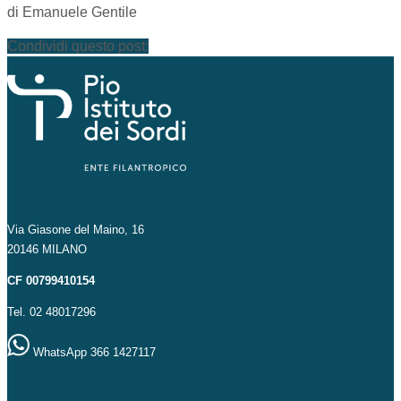
di Emanuele Gentile
Condividi questo post:
Via Giasone del Maino, 16
20146 MILANO
CF 00799410154
Tel. 02 48017296
WhatsApp 366 1427117