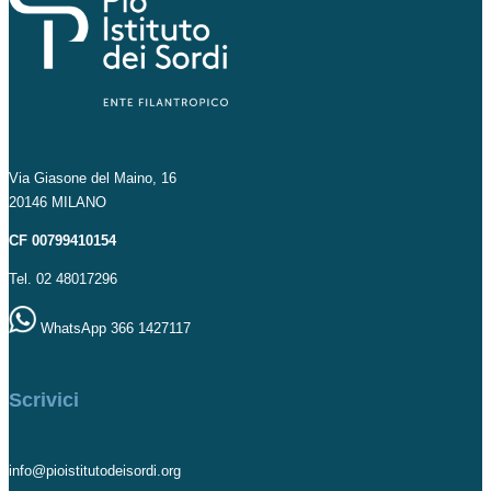
Via Giasone del Maino, 16
20146 MILANO
CF 00799410154
Tel. 02 48017296
WhatsApp 366 1427117
Scrivici
info@pioistitutodeisordi.org