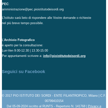
PEC
:
amministrazione@pec.pioistitutodeisordi.org
L’Istituto sarà lieto di rispondere alle Vostre domande o richieste
nel più breve tempo possibile.
L'
Archivio Fotografico
è aperto per la consultazione:
Lun-Ven 9.00-12.30 | 13.30-15.00
Per appuntamenti scrivere a:
info@pioistitutodeisordi.org
Seguici su Facebook
© 2017 PIO ISTITUTO DEI SORDI - ENTE FILANTROPICO, Milano | C.F.
00799410154
Dal 05-09-2024 iscritto al RUNTS - Repertorio N. 141768 |
Privacy e