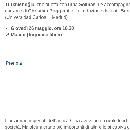
Türkmenoğlu
, che duetta con
Irina Solinas
. Le accompagna
narrante di
Christian Poggioni
e l’introduzione del dott.
Ser
(Universidad Carlos III Madrid).
📅
Giovedì 26 maggio, ore 18.30
📍 Museo | Ingresso libero
Prenota
I funzionari imperiali dell’antica Cina avevano un ruolo fond
società. Ma alcuni erano più importanti di altri e lo si capiva 