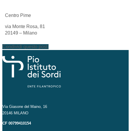
Centro Pime
via Monte Rosa, 81
20149 – Milano
Condividi questo post:
Via Giasone del Maino, 16
20146 MILANO
CF 00799410154