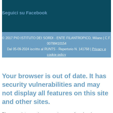
Seguici su Facebook
© 2017 PIO ISTITUTO DEI SORDI - ENTE FILANTROPICO, Milano | C.F.
00799410154
Dal 05-09-2024 iscritto al RUNTS - Repertorio N. 141768 |
Privacy e
cookie policy
Your browser is out of date. It has
security vulnerabilities and may
not display all features on this site
and other sites.