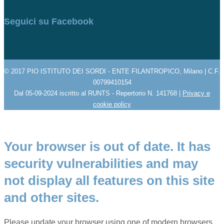
Seguici su Facebook
© 2017 PIO ISTITUTO DEI SORDI - ENTE FILANTROPICO, Milano | C.F.
00799410154
Dal 05-09-2024 iscritto al RUNTS - Repertorio N. 141768 |
Privacy e
cookie policy
Your browser is out of date. It has
security vulnerabilities and may
not display all features on this site
and other sites.
Please update your browser using one of modern browsers