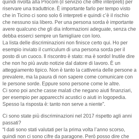
quindi rivolta alla Procom (il servizio che offre interpreti) per
riservare una traduttrice. È importante farlo per tempo visto
che in Ticino ci sono solo 6 interpreti e quindi c’è il rischio
che nessuno sia libero. Per una persona sorda è importante
avere qualcuno che gli dia informazioni adeguate, senza che
debba esserci sempre un famigliare con loro.
La lista delle discriminazioni non finisce certo qui. Ho per
esempio inviato il curriculum di una persona sorda per il
posto di un cuoco. Il riscontro è stato: ma è sordo! Inutile dire
che non ho più avuto notizie dal datore di lavoro. È un
atteggiamento tipico. Non è tanto la cattiveria delle persone a
prevalere, ma la paura di non sapere come comunicare con
le persone sorde. Eppure sono persone come le altre.
Ci sono poi anche casse malati che negano aiuti finanziari,
per esempio per apparecchi acustici o aiuti in logopedia.
Spesso la risposta è: tanto non serve a niente”.
Ci sono state più discriminazioni nel 2017 rispetto agli anni
passati?
“I dati sono stati valutati per la prima volta l’anno scorso,
quindi non ci sono cifre da paragone. Però posso dire che