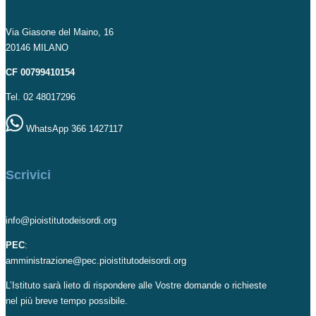
Via Giasone del Maino, 16
20146 MILANO
CF 00799410154
Tel. 02 48017296
WhatsApp 366 1427117
Scrivici
info@pioistitutodeisordi.org
PEC
:
amministrazione@pec.pioistitutodeisordi.org
L’Istituto sarà lieto di rispondere alle Vostre domande o richieste
nel più breve tempo possibile.