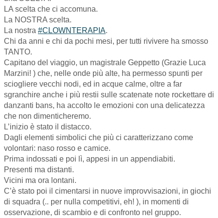
LA scelta che ci accomuna.
La NOSTRA scelta.
La nostra
#CLOWNTERAPIA
.
Chi da anni e chi da pochi mesi, per tutti rivivere ha smosso
TANTO.
Capitano del viaggio, un magistrale Geppetto (Grazie Luca
Marzini!
) che, nelle onde più alte, ha permesso spunti per
sciogliere vecchi nodi, ed in acque calme, oltre a far
sgranchire anche i più restii sulle scatenate note rockettare di
danzanti bans, ha accolto le emozioni con una delicatezza
che non dimenticheremo.
L’inizio è stato il distacco.
Dagli elementi simbolici che più ci caratterizzano come
volontari: naso rosso e camice.
Prima indossati e poi lì, appesi in un appendiabiti.
Presenti ma distanti.
Vicini ma ora lontani.
C’è stato poi il cimentarsi in nuove improvvisazioni, in giochi
di squadra (.. per nulla competitivi, eh!
), in momenti di
osservazione, di scambio e di confronto nel gruppo.