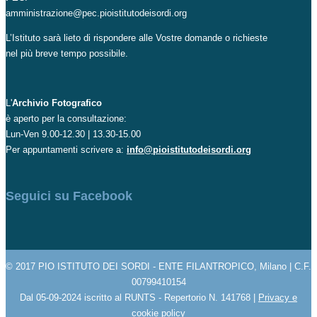
amministrazione@pec.pioistitutodeisordi.org
L’Istituto sarà lieto di rispondere alle Vostre domande o richieste
nel più breve tempo possibile.
L'
Archivio Fotografico
è aperto per la consultazione:
Lun-Ven 9.00-12.30 | 13.30-15.00
Per appuntamenti scrivere a:
info@pioistitutodeisordi.org
Seguici su Facebook
© 2017 PIO ISTITUTO DEI SORDI - ENTE FILANTROPICO, Milano | C.F.
00799410154
Dal 05-09-2024 iscritto al RUNTS - Repertorio N. 141768 |
Privacy e
cookie policy