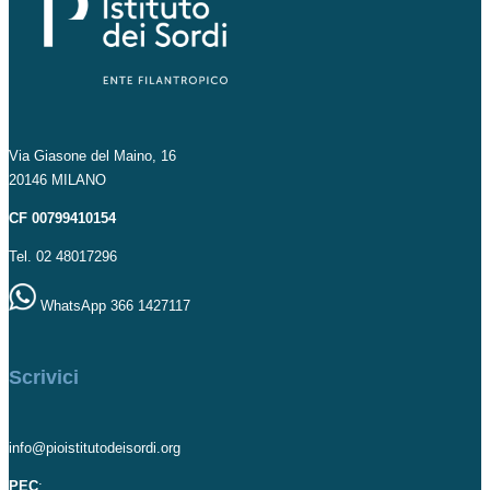
Via Giasone del Maino, 16
20146 MILANO
CF 00799410154
Tel. 02 48017296
WhatsApp 366 1427117
Scrivici
info@pioistitutodeisordi.org
PEC
: