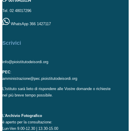
CF 00799410154
Tel. 02 48017296
WhatsApp 366 1427117
Scrivici
info@pioistitutodeisordi.org
PEC
:
amministrazione@pec.pioistitutodeisordi.org
L’Istituto sarà lieto di rispondere alle Vostre domande o richieste
nel più breve tempo possibile.
L'
Archivio Fotografico
è aperto per la consultazione:
Lun-Ven 9.00-12.30 | 13.30-15.00