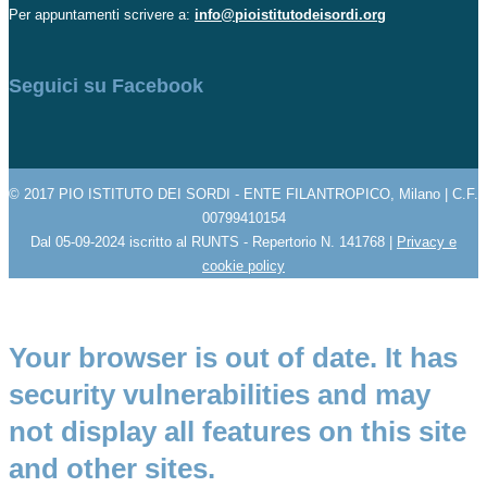
Per appuntamenti scrivere a:
info@pioistitutodeisordi.org
Seguici su Facebook
© 2017 PIO ISTITUTO DEI SORDI - ENTE FILANTROPICO, Milano | C.F.
00799410154
Dal 05-09-2024 iscritto al RUNTS - Repertorio N. 141768 |
Privacy e
cookie policy
Your browser is out of date. It has
security vulnerabilities and may
not display all features on this site
and other sites.