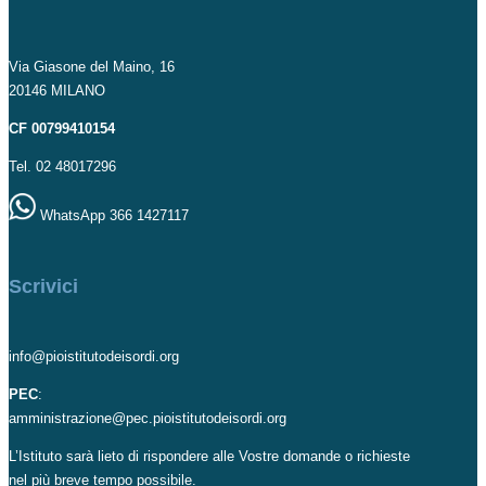
Via Giasone del Maino, 16
20146 MILANO
CF 00799410154
Tel. 02 48017296
WhatsApp 366 1427117
Scrivici
info@pioistitutodeisordi.org
PEC
:
amministrazione@pec.pioistitutodeisordi.org
L’Istituto sarà lieto di rispondere alle Vostre domande o richieste
nel più breve tempo possibile.