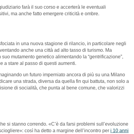
udiziario farà il suo corso e accerterà le eventuali
itivi, ma anche fatto emergere criticità e ombre.
fociata in una nuova stagione di rilancio, in particolare negli
diventando anche una città ad alto tasso di turismo. Ma
a un suo mutamento genetico alimentando la “gentrificazione”,
e a stare al passo di questi aumenti.
mmaginando un futuro imperniato ancora di più su una Milano
dicare una strada, diversa da quella fin qui battuta, non solo a
visione di socialità, che punta al bene comune, che valorizzi
che si stanno correndo. «C’è da farsi problemi sull’evoluzione
ciogliere»: così ha detto a margine dell’incontro per
i 10 anni