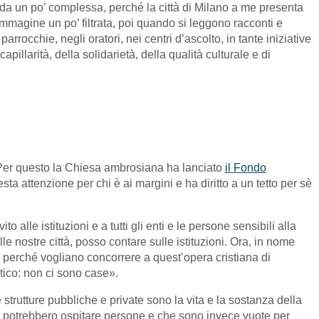
nda un po’ complessa, perché la città di Milano a me presenta
mmagine un po’ filtrata, poi quando si leggono racconti e
rrocchie, negli oratori, nei centri d’ascolto, in tante iniziative
pillarità, della solidarietà, della qualità culturale e di
i. Per questo la Chiesa ambrosiana ha lanciato
il Fondo
a attenzione per chi è ai margini e ha diritto a un tetto per sè
le istituzioni e a tutti gli enti e le persone sensibili alla
 nostre città, posso contare sulle istituzioni. Ora, in nome
eri perché vogliano concorrere a quest’opera cristiana di
ntico: non ci sono case».
e strutture pubbliche e private sono la vita e la sostanza della
he potrebbero ospitare persone e che sono invece vuote per