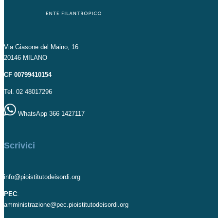
Via Giasone del Maino, 16
20146 MILANO
CF 00799410154
Tel. 02 48017296
WhatsApp 366 1427117
Scrivici
info@pioistitutodeisordi.org
PEC
:
amministrazione@pec.pioistitutodeisordi.org