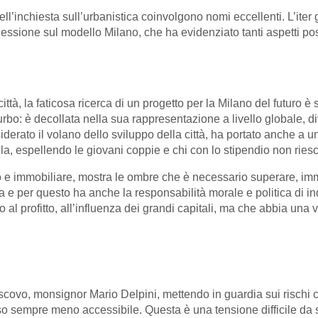
’inchiesta sull’urbanistica coinvolgono nomi eccellenti. L’iter gi
lessione sul modello Milano, che ha evidenziato tanti aspetti pos
tà, la faticosa ricerca di un progetto per la Milano del futuro è s
turbo: è decollata nella sua rappresentazione a livello globale, 
onsiderato il volano dello sviluppo della città, ha portato anche 
a, espellendo le giovani coppie e chi con lo stipendio non riesc
zio e immobiliare, mostra le ombre che è necessario superare, i
a e per questo ha anche la responsabilità morale e politica di in
al profitto, all’influenza dei grandi capitali, ma che abbia una 
vescovo, monsignor Mario Delpini, mettendo in guardia sui rischi 
so sempre meno accessibile. Questa è una tensione difficile da s