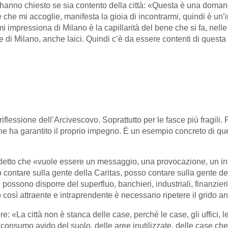
li hanno chiesto se sia contento della città: «Questa è una doma
he mi accoglie, manifesta la gioia di incontrarmi, quindi è un’i
impressiona di Milano è la capillarità del bene che si fa, nelle pa
e di Milano, anche laici. Quindi c’è da essere contenti di questa ca
riflessione dell’Arcivescovo. Soprattutto per le fasce più fragil
e ha garantito il proprio impegno. È un esempio concreto di quest
to che «vuole essere un messaggio, una provocazione, un invito al
ntare sulla gente della Caritas, posso contare sulla gente delle
ti possono disporre del superfluo, banchieri, industriali, finanzi
 così attraente e intraprendente è necessario ripetere il grido a
e: «La città non è stanca delle case, perché le case, gli uffici, l
l consumo avido del suolo, delle aree inutilizzate, delle case c