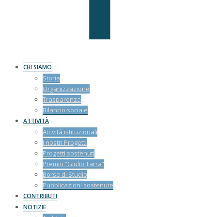
CHI SIAMO
Storia
Organizzazione
Trasparenza
Bilancio sociale
ATTIVITÀ
Attività istituzionali
I nostri Progetti
Progetti sostenuti
Premio “Giulio Tarra”
Borse di Studio
Pubblicazioni sostenute
CONTRIBUTI
NOTIZIE