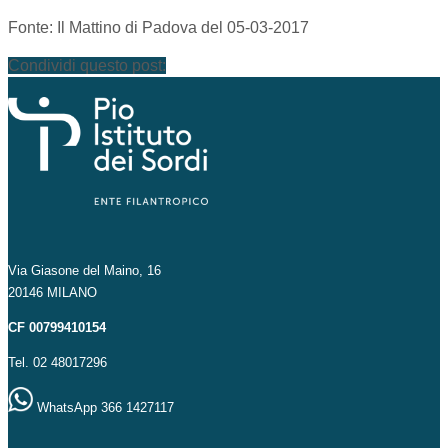
Fonte: Il Mattino di Padova del 05-03-2017
Condividi questo post:
Via Giasone del Maino, 16
20146 MILANO
CF 00799410154
Tel. 02 48017296
WhatsApp 366 1427117