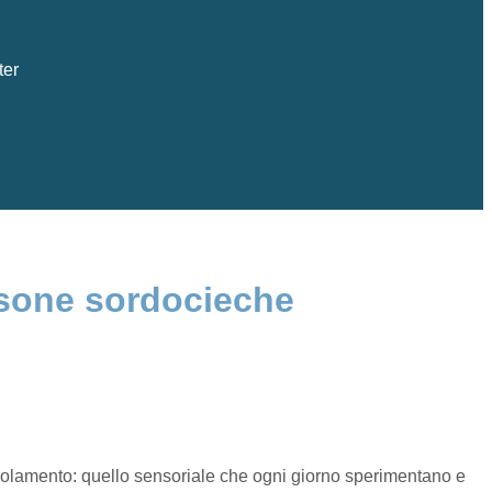
ter
ersone sordocieche
isolamento: quello sensoriale che ogni giorno sperimentano e