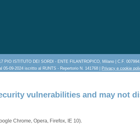
17 PIO ISTITUTO DEI SORDI - ENTE FILANTROPICO, Milano | C.F. 007994
l 05-09-2024 iscritto al RUNTS - Repertorio N. 141768 |
Privacy e cookie pol
ecurity vulnerabilities and may not di
ogle Chrome, Opera, Firefox, IE 10).