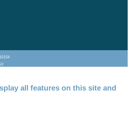
10154
icy
splay all features on this site and