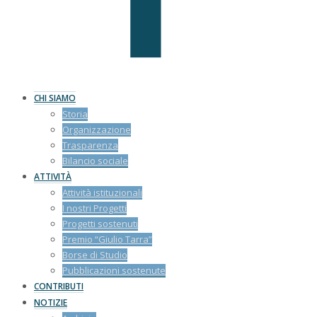
CHI SIAMO
Storia
Organizzazione
Trasparenza
Bilancio sociale
ATTIVITÀ
Attività istituzionali
I nostri Progetti
Progetti sostenuti
Premio “Giulio Tarra”
Borse di Studio
Pubblicazioni sostenute
CONTRIBUTI
NOTIZIE