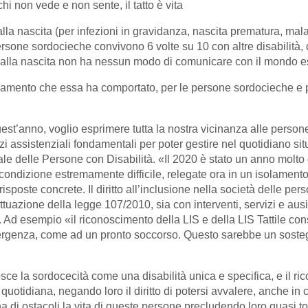
hi non vede e non sente, il tatto è vita
la nascita (per infezioni in gravidanza, nascita prematura, malatt
 persone sordocieche convivono 6 volte su 10 con altre disabilità
dalla nascita non ha nessun modo di comunicare con il mondo est
ziamento che essa ha comportato, per le persone sordocieche e p
est’anno, voglio esprimere tutta la nostra vicinanza alle person
vizi assistenziali fondamentali per poter gestire nel quotidiano 
onale delle Persone con Disabilità. «Il 2020 è stato un anno molto
condizione estremamente difficile, relegate ora in un isolamento
oste concrete. Il diritto all’inclusione nella società delle perso
tuazione della legge 107/2010, sia con interventi, servizi e ausili 
d esempio «il riconoscimento della LIS e della LIS Tattile con
mergenza, come ad un pronto soccorso. Questo sarebbe un sosteg
 la sordocecità come una disabilità unica e specifica, e il rico
quotidiana, negando loro il diritto di potersi avvalere, anche in 
di ostacoli la vita di queste persone precludendo loro quasi tot