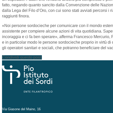
fatto, negando quanto sancito dalla Convenzione delle Nazioni Un
dalla Lega del Filo d’Oro, con cui sono stati avviati percorsi i ri
raggiunti finora.
«Noi persone sordocieche per comunicare con il mondo esterno 
assistente per compiere alcune azioni di vita quotidiana. Sape
incoraggia e ci fa ben sperare», afferma Francesco Mercurio, 
e in particolar modo le persone sordocieche proprio in virtù di
gli operatori sanitari e sociali, che potranno beneficiare del v
Condividi questo post:
Via Giasone del Maino, 16