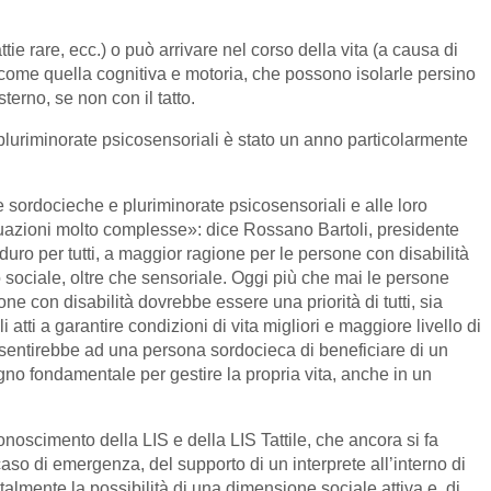
ie rare, ecc.) o può arrivare nel corso della vita (a causa di
, come quella cognitiva e motoria, che possono isolarle persino
erno, se non con il tatto.
luriminorate psicosensoriali è stato un anno particolarmente
e sordocieche e pluriminorate psicosensoriali e alle loro
situazioni molto complesse»: dice Rossano Bartoli, presidente
 duro per tutti, a maggior ragione per le persone con disabilità
 sociale, oltre che sensoriale. Oggi più che mai le persone
ne con disabilità dovrebbe essere una priorità di tutti, sia
atti a garantire condizioni di vita migliori e maggiore livello di
sentirebbe ad una persona sordocieca di beneficiare di un
no fondamentale per gestire la propria vita, anche in un
noscimento della LIS e della LIS Tattile, che ancora si fa
caso di emergenza, del supporto di un interprete all’interno di
almente la possibilità di una dimensione sociale attiva e, di