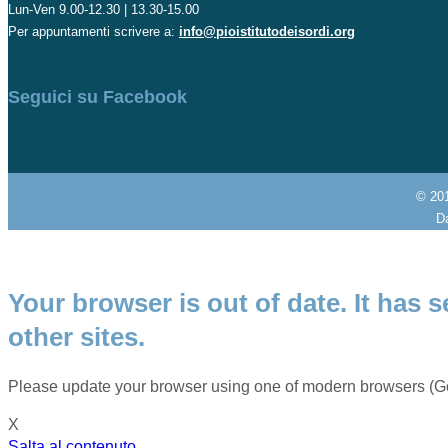
Lun-Ven 9.00-12.30 | 13.30-15.00
Per appuntamenti scrivere a:
info@pioistitutodeisordi.org
Seguici su Facebook
© 20
Da
Your browser is out of date. It has s
other sites.
Please update your browser using one of modern browsers (Go
X
Salta al contenuto