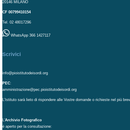
20146 MILANO
CF 00799410154
Tel. 02 48017296
WhatsApp 366 1427117
Scrivici
info@pioistitutodeisordi.org
PEC
:
amministrazione@pec.pioistitutodeisordi.org
L’Istituto sarà lieto di rispondere alle Vostre domande o richieste nel più br
L'
Archivio Fotografico
è aperto per la consultazione: