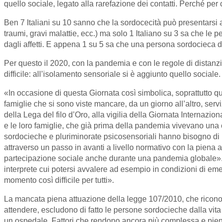
quello sociale, legato alla rarefazione dei contatti. Perché per c
Ben 7 Italiani su 10 sanno che la sordocecità può presentarsi al
traumi, gravi malattie, ecc.) ma solo 1 Italiano su 3 sa che le
dagli affetti. E appena 1 su 5 sa che una persona sordocieca 
Per questo il 2020, con la pandemia e con le regole di distan
difficile: all’isolamento sensoriale si è aggiunto quello sociale.
«In occasione di questa Giornata così simbolica, soprattutto qu
famiglie che si sono viste mancare, da un giorno all’altro, ser
della Lega del filo d’Oro, alla vigilia della Giornata Internazi
e le loro famiglie, che già prima della pandemia vivevano una 
sordocieche e pluriminorate psicosensoriali hanno bisogno di risp
attraverso un passo in avanti a livello normativo con la piena at
partecipazione sociale anche durante una pandemia globale». A
interprete cui potersi avvalere ad esempio in condizioni di e
momento così difficile per tutti».
La mancata piena attuazione della legge 107/2010, che riconosce
attendere, escludono di fatto le persone sordocieche dalla vita 
un ospedale. Fattori che rendono ancora più complessa e piena 