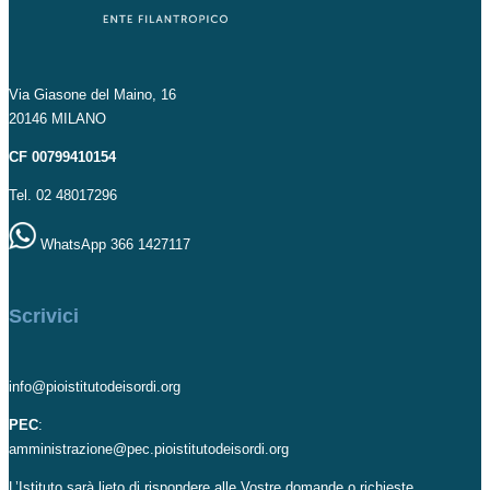
Via Giasone del Maino, 16
20146 MILANO
CF 00799410154
Tel. 02 48017296
WhatsApp 366 1427117
Scrivici
info@pioistitutodeisordi.org
PEC
:
amministrazione@pec.pioistitutodeisordi.org
L’Istituto sarà lieto di rispondere alle Vostre domande o richieste