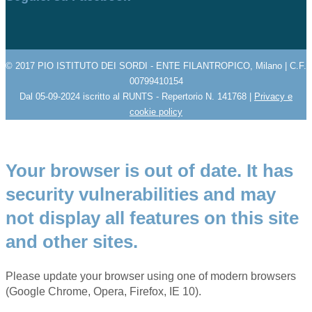
© 2017 PIO ISTITUTO DEI SORDI - ENTE FILANTROPICO, Milano | C.F.
00799410154
Dal 05-09-2024 iscritto al RUNTS - Repertorio N. 141768 |
Privacy e
cookie policy
Your browser is out of date. It has
security vulnerabilities and may
not display all features on this site
and other sites.
Please update your browser using one of modern browsers
(Google Chrome, Opera, Firefox, IE 10).