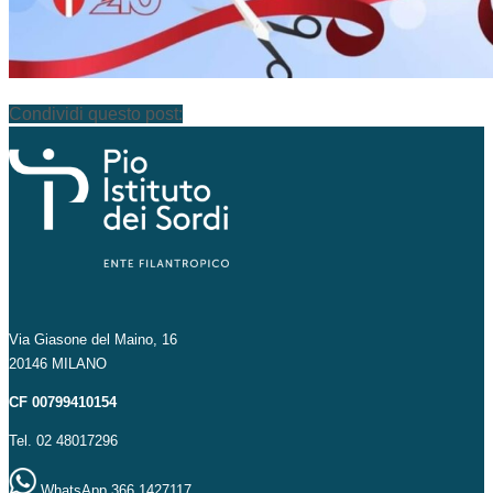
Condividi questo post:
Via Giasone del Maino, 16
20146 MILANO
CF 00799410154
Tel. 02 48017296
WhatsApp 366 1427117