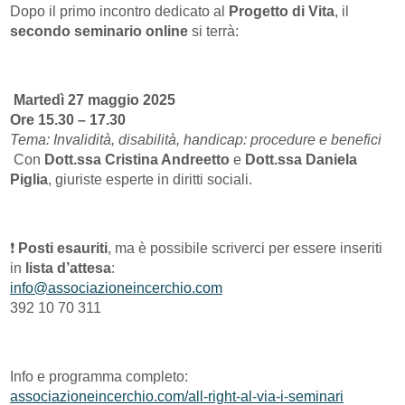
Dopo il primo incontro dedicato al
Progetto di Vita
, il
secondo seminario online
si terrà:
️
Martedì 27 maggio 2025
Ore 15.30 – 17.30
Tema: Invalidità, disabilità, handicap: procedure e benefici
️ Con
Dott.ssa Cristina Andreetto
e
Dott.ssa Daniela
Piglia
, giuriste esperte in diritti sociali.
❗
Posti esauriti
, ma è possibile scriverci per essere inseriti
in
lista d’attesa
:
info@associazioneincerchio.com
392 10 70 311
Info e programma completo:
associazioneincerchio.com/all-right-al-via-i-seminari