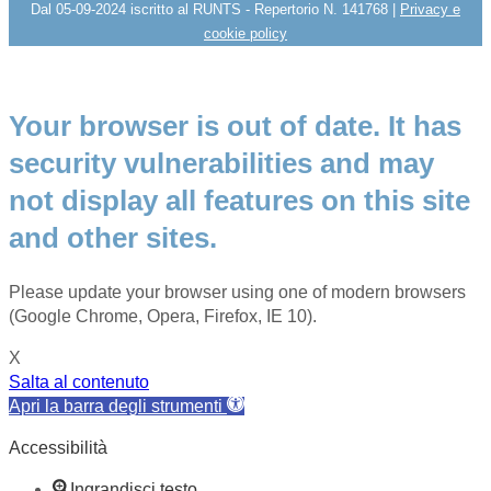
Dal 05-09-2024 iscritto al RUNTS - Repertorio N. 141768 |
Privacy e
cookie policy
Your browser is out of date. It has
security vulnerabilities and may
not display all features on this site
and other sites.
Please update your browser using one of modern browsers
(Google Chrome, Opera, Firefox, IE 10).
X
Salta al contenuto
Apri la barra degli strumenti
Accessibilità
Ingrandisci testo