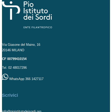
Via Giasone del Maino, 16
20146 MILANO
CF 00799410154
Tel. 02 48017296
WhatsApp 366 1427117
Scrivici
info@pioistitutodeisordi.org