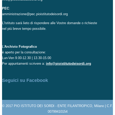
PEC
:
amministrazione@pec.pioistitutodeisordi.org
L’Istituto sarà lieto di rispondere alle Vostre domande o richieste
nel più breve tempo possibile.
L'
Archivio Fotografico
è aperto per la consultazione:
Lun-Ven 9.00-12.30 | 13.30-15.00
Per appuntamenti scrivere a:
info@pioistitutodeisordi.org
Seguici su Facebook
© 2017 PIO ISTITUTO DEI SORDI - ENTE FILANTROPICO, Milano | C.F.
00799410154