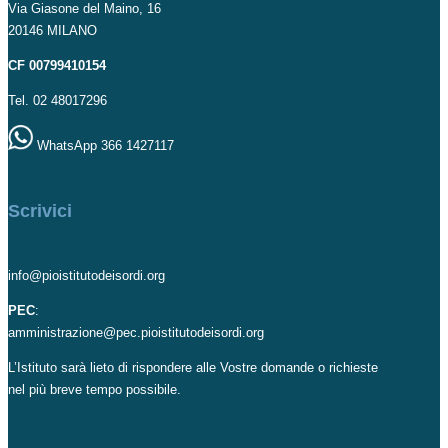
Via Giasone del Maino, 16
20146 MILANO
CF 00799410154
Tel. 02 48017296
WhatsApp 366 1427117
Scrivici
info@pioistitutodeisordi.org
PEC
:
amministrazione@pec.pioistitutodeisordi.org
L’Istituto sarà lieto di rispondere alle Vostre domande o richieste
nel più breve tempo possibile.