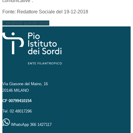
comunicative”.
Fonte: Redattore Sociale del 19-12-2018
Condividi questo post:
Via Giasone del Maino, 16
20146 MILANO
CF 00799410154
Tel. 02 48017296
WhatsApp 366 1427117