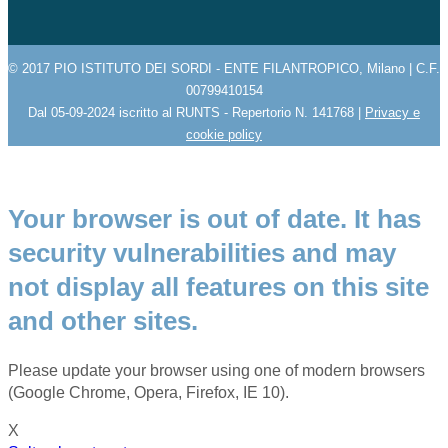
© 2017 PIO ISTITUTO DEI SORDI - ENTE FILANTROPICO, Milano | C.F.
00799410154
Dal 05-09-2024 iscritto al RUNTS - Repertorio N. 141768 |
Privacy e
cookie policy
Your browser is out of date. It has
security vulnerabilities and may
not display all features on this site
and other sites.
Please update your browser using one of modern browsers
(Google Chrome, Opera, Firefox, IE 10).
X