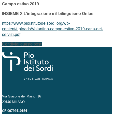
Campo estivo 2019
INSIEME X L’integrazione e il bilinguismo Onlus
https://www.pioistitutodeisordi.org/wp-
content/uploads/Volantino-campo-esitvo-2019-carta-dei-
servizi.pdf
Condividi questo post:
Via Giasone del Maino, 16
20146 MILANO
CF 00799410154