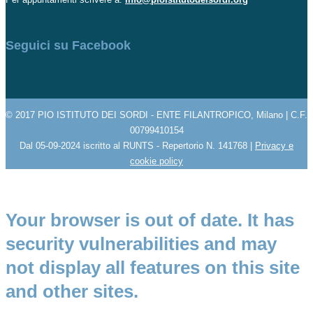
Seguici su Facebook
© 2017 PIO ISTITUTO DEI SORDI - ENTE FILANTROPICO, Milano | C.F.
00799410154
Dal 05-09-2024 iscritto al RUNTS - Repertorio N. 141768 |
Privacy e
cookie policy
Your browser is out of date. It has
security vulnerabilities and may
not display all features on this site
and other sites.